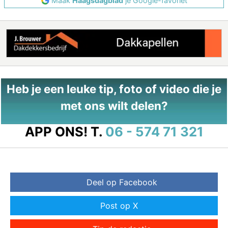
Maak
Haagsdagblad
je Google-favoriet
Heb je een leuke tip, foto of video die je
met ons wilt delen?
APP ONS!
T.
06 - 574 71 321
Deel op Facebook
Post op X