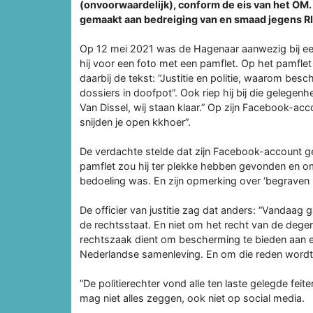
(onvoorwaardelijk), conform de eis van het OM. 
gemaakt aan bedreiging van en smaad jegens RI
Op 12 mei 2021 was de Hagenaar aanwezig bij een
hij voor een foto met een pamflet. Op het pamfle
daarbij de tekst: “Justitie en politie, waarom be
dossiers in doofpot”. Ook riep hij bij die geleg
Van Dissel, wij staan klaar.” Op zijn Facebook-acco
snijden je open kkhoer”.
De verdachte stelde dat zijn Facebook-account g
pamflet zou hij ter plekke hebben gevonden en o
bedoeling was. En zijn opmerking over ‘begraven
De officier van justitie zag dat anders: “Vandaag
de rechtsstaat. En niet om het recht van de dege
rechtszaak dient om bescherming te bieden aan ee
Nederlandse samenleving. En om die reden wordt
”De politierechter vond alle ten laste gelegde fei
mag niet alles zeggen, ook niet op social media.