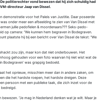
De politierechter vond bewezen dat hij zich schuldig had
VM-directeur Jaap van Dissel.
 demonstratie voor het Paleis van Justitie. Daar poseerde
t was onder meer een afbeelding te zien van Van Dissel met
schermen jullie pedofielen & moordenaars??? Seks-pedo-
enheid op camera: “We kunnen hem begraven in Bodegraven.
unt plaatste hij bij een bericht over Van Dissel de tekst: “We
ehackt zou zijn, maar kon dat niet onderbouwen. Het
mhoog gehouden voor een foto waarvan hij niet wist wat de
 in Bodegraven’ was grappig bedoeld.
 gaat het opnieuw, misschien meer dan in andere zaken, om
nen die het hardste roepen, het hardste dreigen. Deze
n persoon met een publieke taak, die zich inzet voor de
 bedreigd.
ten bewezen. “Je mag in Nederland denken wat je wilt. Maar je