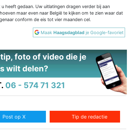
u heeft gedaan. Uw uitlatingen dragen verder bij aan
hoeven maar even naar België te kijken om te zien waar dat
Hagenaar conform de eis tot vier maanden cel.
Maak
Haagsdagblad
je Google-favoriet
ip, foto of video die je
s wilt delen?
.
06 - 574 71 321
Post op X
Tip de redactie