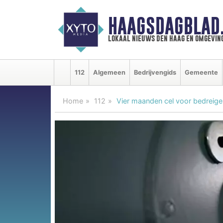
HAAGSDAGBLAD
lokaal nieuws den haag en omgevin
112
Algemeen
Bedrijvengids
Gemeente
Home
112
Vier maanden cel voor bedreige