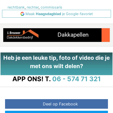
rechtbank
,
rechter
,
commissaris
Maak
Haagsdagblad
je Google-favoriet
Heb je een leuke tip, foto of video die je
met ons wilt delen?
APP ONS!
T.
06 - 574 71 321
Deel op Facebook