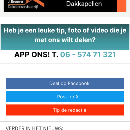
Heb je een leuke tip, foto of video die je
met ons wilt delen?
APP ONS!
T.
06 - 574 71 321
Deel op Facebook
Post op X
Tip de redactie
VERDER IN HET NIEUWS: