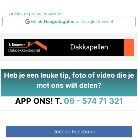
politie
,
explosie
,
vuurwerk
Maak
Haagsdagblad
je Google-favoriet
Heb je een leuke tip, foto of video die je
met ons wilt delen?
APP ONS!
T.
06 - 574 71 321
Deel op Facebook