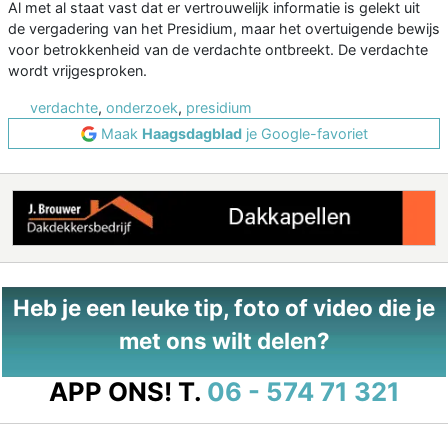
Al met al staat vast dat er vertrouwelijk informatie is gelekt uit
de vergadering van het Presidium, maar het overtuigende bewijs
voor betrokkenheid van de verdachte ontbreekt. De verdachte
wordt vrijgesproken.
verdachte
,
onderzoek
,
presidium
Maak
Haagsdagblad
je Google-favoriet
Heb je een leuke tip, foto of video die je
met ons wilt delen?
APP ONS!
T.
06 - 574 71 321