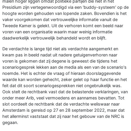
malen hoger liggen omdat politieke partijen die niet in het
Presidium zijn vertegenwoordigd via een 'buddy-systeem' op de
hoogte worden gehouden van lopende zaken. Bovendien is het
vaker voorgekomen dat vertrouwelijke informatie vanuit de
Tweede Kamer is gelekt. Uit de verhoren komt een beeld naar
voren van een organisatie waarin maar weinig informatie
daadwerkelijk vertrouwelijk behandeld wordt en blijft.
De verdachte is lange tijd niet als verdachte aangemerkt en
kwam pas in beeld nadat uit nadere getuigenverhoren naar
voren is gekomen dat zij degene is geweest die tijdens het
scenariogesprek lekken aan de media als een van de scenario's
noemde. Het is echter de vraag of hieraan doorslaggevende
waarde kan worden gehecht, zeker gelet op haar functie en het
feit dat dit soort scenariogesprekken niet ongebruikelijk was.
Ook stelt de rechtbank vast dat de belastende verklaringen, van
onder meer Arib, veel vermoedens en aannames bevatten. Tot
slot oordeelt de rechtbank dat de verdachte weliswaar naar
Amsterdam is gereisd op 27 en 28 september 2022, maar dat
het allerminst vaststaat dat zij naar het gebouw van de NRC is
gegaan.