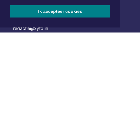
van Benthuizenlaan 1
1701 BZ Heerhugowaard
Ik accepteer cookies
072 8200 600
redactie@xyto.nl
www.xyto.nl
SOCIAL MEDIA
NIEUWSBRIEF AANMELDEN
Schrijf je in voor onze nieuwsbrief en krijg wekelijks een
samenvatting van alle gebeurtenissen uit jouw regio.
Aanmelden
ONLINE DAGBLADEN