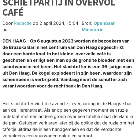
SCHIETPARTIJ IN OVERVOL
CAFÉ
Door
Redactie
op
2 april 2024, 15:04
Bron:
Openbaar
uur
Ministerie
DEN HAAG - Op 6 augustus 2023 worden de bezoekers van
de Brazuka Bar in het centrum van Den Haag opgeschrikt
door een harde knal. In het kleine, overvolle café is
geschoten en er ligt een man op de grond te bloeden met een
schotwond in het been. Het slachtoffer is een 36-jarige man
uit Den Haag. De kogel explodeert in zijn been, waardoor zijn
scheenbeen is verbrijzeld. Vandaag moet de schutter zich
verantwoorden voor de rechtbank in Den Haag.
Het slachtoffer viert die avond zijn verjaardag in de Haagse bar
aan de Herenstraat. Als er op een gegeven moment een ruzie
ontstaat met een andere groep over een tafeltje slaat de vlam in
de pan. Getuigen verklaren later bij de politie dat de ruzie om het
tafeltje uitdraaide in een handgemeen en dat de verdachte
vervolgens een vuurwapen pakte en schoot.