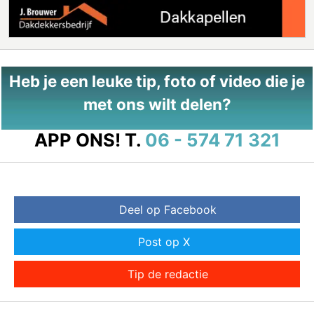
Heb je een leuke tip, foto of video die je
met ons wilt delen?
APP ONS!
T.
06 - 574 71 321
Deel op Facebook
Post op X
Tip de redactie