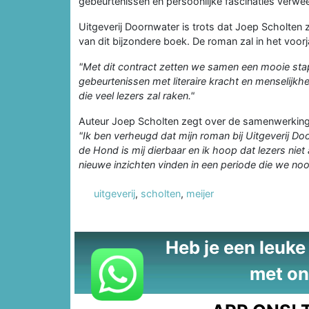
gebeurtenissen en persoonlijke fascinaties verwee
Uitgeverij Doornwater is trots dat Joep Scholten zi
van dit bijzondere boek. De roman zal in het voor
"Met dit contract zetten we samen een mooie sta
gebeurtenissen met literaire kracht en menselijk
die veel lezers zal raken."
Auteur Joep Scholten zegt over de samenwerking
"Ik ben verheugd dat mijn roman bij Uitgeverij Do
de Hond is mij dierbaar
en ik hoop dat lezers nie
nieuwe inzichten vinden in een periode die we no
uitgeverij
,
scholten
,
meijer
Heb je een leuke t
met on