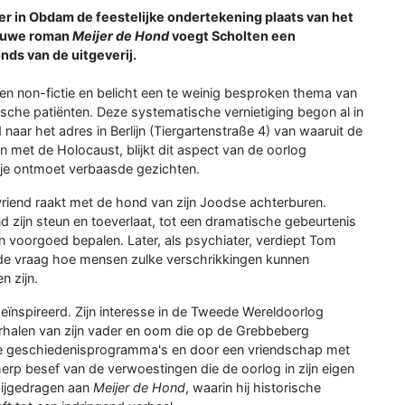
r in Obdam de feestelijke ondertekening plaats van het
ieuwe roman
Meijer de Hond
voegt Scholten een
nds van de uitgeverij.
 en non-fictie en belicht een te weinig besproken thema van
che patiënten. Deze systematische vernietiging begon al in
naar het adres in Berlijn (Tiergartenstraße 4) van waaruit de
n met de Holocaust, blijkt dit aspect van de oorlog
 je ontmoet verbaasde gezichten.
vriend raakt met de hond van zijn Joodse achterburen.
 zijn steun en toeverlaat, tot een dramatische gebeurtenis
n voorgoed bepalen. Later, als psychiater, verdiept Tom
 de vraag hoe mensen zulke verschrikkingen kunnen
n zijn.
geïnspireerd. Zijn interesse in de Tweede Wereldoorlog
rhalen van zijn vader en oom die op de Grebbeberg
tse geschiedenisprogramma's en door een vriendschap met
erp besef van de verwoestingen die de oorlog in zijn eigen
bijgedragen aan
Meijer de Hond
, waarin hij historische