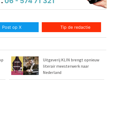
.
06 - 574 71 321
Post op X
Tip de redactie
op
Uitgeverij KLIN brengt opnieuw
literair meesterwerk naar
Nederland