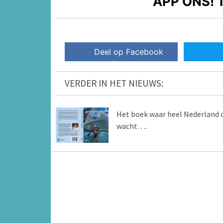
APP ONS!
T
Deel op Facebook
VERDER IN HET NIEUWS:
Het boek waar heel Nederland 
wacht….