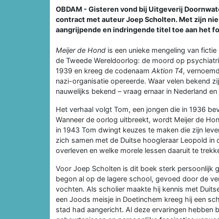
OBDAM - Gisteren vond bij Uitgeverij Doornwate
contract met auteur Joep Scholten. Met zijn n
aangrijpende en indringende titel toe aan het fo
Meijer de Hond
is een unieke mengeling van fictie
de Tweede Wereldoorlog: de moord op psychiatris
1939 en kreeg de codenaam
Aktion T4
, vernoemd 
nazi-organisatie opereerde. Waar velen bekend zij
nauwelijks bekend – vraag ernaar in Nederland en
Het verhaal volgt Tom, een jongen die in 1936 be
Wanneer de oorlog uitbreekt, wordt Meijer de Hond
in 1943 Tom dwingt keuzes te maken die zijn leve
zich samen met de Duitse hoogleraar Leopold in
overleven en welke morele lessen daaruit te trekke
Voor Joep Scholten is dit boek sterk persoonlijk 
begon al op de lagere school, gevoed door de ve
vochten. Als scholier maakte hij kennis met Dui
een Joods meisje in Doetinchem kreeg hij een sch
stad had aangericht. Al deze ervaringen hebben 