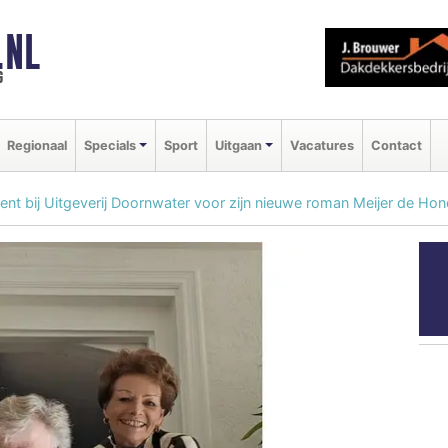
.NL
g
Regionaal
Specials
Sport
Uitgaan
Vacatures
Contact
ent bij Uitgeverij Doornwater voor zijn nieuwe roman Meijer de Ho