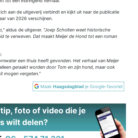
ft tot een indringend verhaal.
ch aan de uitgeverij verbindt en kijkt uit naar de publicatie
jaar van 2026 verschijnen.
p,"
aldus de uitgever.
"Joep Scholten weet historische
heid te verweven. Dat maakt Meijer de Hond tot een roman
:
ornwater een thuis heeft gevonden. Het verhaal van Meijer
t alleen geraakt worden door Tom en zijn hond, maar ook
oit mogen vergeten."
Maak
Haagsdagblad
je Google-favoriet
ip, foto of video die je
s wilt delen?