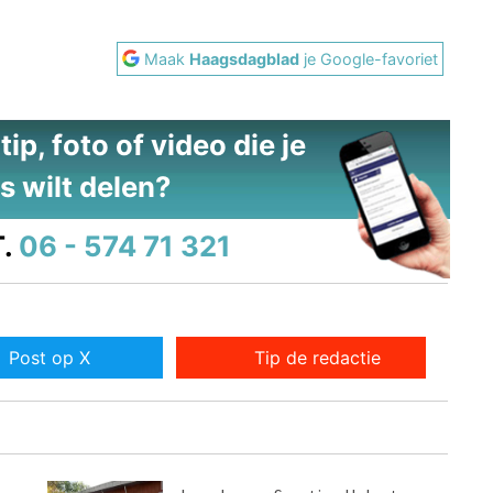
Maak
Haagsdagblad
je Google-favoriet
ip, foto of video die je
s wilt delen?
.
06 - 574 71 321
Post op X
Tip de redactie