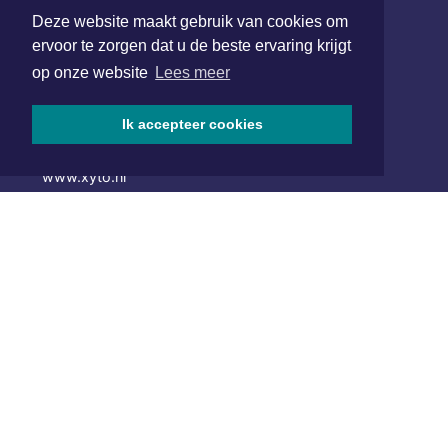
Deze website maakt gebruik van cookies om
ervoor te zorgen dat u de beste ervaring krijgt
Hoofdvestiging:
van Benthuizenlaan 1
op onze website
Lees meer
1701 BZ Heerhugowaard
Ik accepteer cookies
072 8200 600
redactie@xyto.nl
www.xyto.nl
SOCIAL MEDIA
NIEUWSBRIEF AANMELDEN
Schrijf je in voor onze nieuwsbrief en krijg wekelijks een
samenvatting van alle gebeurtenissen uit jouw regio.
Aanmelden