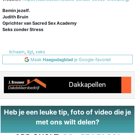
Bemin jezelf.
Judith Bruin
Oprichter van Sacred Sex Academy
Seks zonder Stress
lichaam
,
ligt
,
seks
Maak
Haagsdagblad
je Google-favoriet
Heb je een leuke tip, foto of video die je
met ons wilt delen?