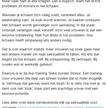
Maar vaak blijft er iets knagen. Dat is logisch, want het echte
probleem zit immers in het lichaam.
Wanneer je lichaam zich veilig voelt, verandert alles. Je
ademhaling zakt. Je buik wordt warmer. Je bekken ontspant.
Het lichaam wordt gevoeliger voor aanraking. In die staat
ontstaat verlangen vaak vanzelf. Voor veel vrouwen is dat een
enorme ontdekking. Niet hun libido is het probleem. Hun
lichaam heeft simpelweg iets anders nodig.
Dat is ook waarom steeds meer vrouwen op zoek gaan naar
een andere manier om naar seksualiteit te kijken. Als iets dat
begint bij het lichaam zelf. Bij ontspanning. Bij vertragen. Bij
voelen wat er werkelijk gebeurt.
Daarom is er de live-training ‘Seks zonder Stress’. Een training
voor vrouwen die diep van binnen voelen dat er meer mogelijk
is. Vertrouw dat gevoel, want het klopt. Er is niets mis met je. Je
bent ook niet ‘stuk’, maar juist een krachtige vrouw met een
enorme potentie.
Lees alles over deze vernieuwende kijk op seksualiteit voor
vrouwen:
https://sacredsex.nl/seks-zonder-stress-livetraining/