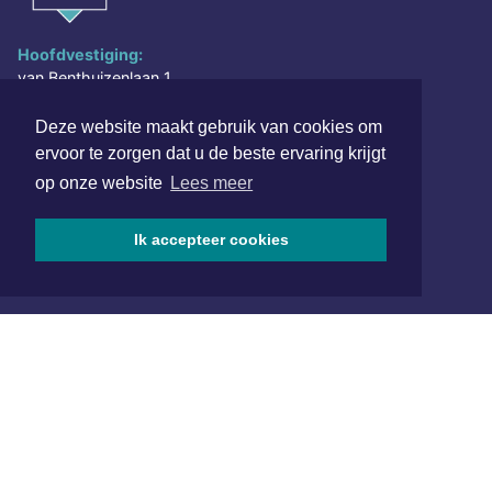
Hoofdvestiging:
van Benthuizenlaan 1
1701 BZ Heerhugowaard
Deze website maakt gebruik van cookies om
072 8200 600
ervoor te zorgen dat u de beste ervaring krijgt
redactie@xyto.nl
op onze website
Lees meer
www.xyto.nl
SOCIAL MEDIA
Ik accepteer cookies
NIEUWSBRIEF AANMELDEN
Schrijf je in voor onze nieuwsbrief en krijg wekelijks een
samenvatting van alle gebeurtenissen uit jouw regio.
Aanmelden