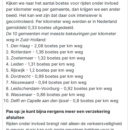
Kijken we naar het aantal boetes voor rijden onder invloed
per kilometer weg per gemeente, dan krijgen we een ander
beeld. Het kan wel zijn dat daar ook intensiever is
gecontroleerd. Per kilometer weg werden er in Nederland
gemiddeld 0,33 boetes uitgedeeld.
De 10 gemeenten met meeste bekeuringen per kilometer
weg in Zuid-Holland:
Den Haag
- 2,08 boetes per km weg
Rotterdam
- 1,36 boetes per km weg
Zoetermeer
- 1,32 boetes per km weg
Leiden
- 1,31 boetes per km weg
Rijswijk
- 1,2 boetes per km weg
Dordrecht
- 0,99 boetes per km weg
Nissewaard
- 0,94 boetes per km weg
Leidschendam-Voorburg
- 0,92 boetes per km weg
Wassenaar
- 0,86 boetes per km weg
Delft en Capelle aan den Ijssel
- 0,8 boetes per km weg
Pas op: je kunt bijna nergens meer een verzekering
afsluiten
Rijden onder invloed brengt niet alleen de verkeersveiligheid
in gevaar, maar kan ook grote gevolgen hebben voor je