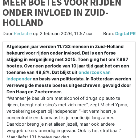
MEER BOETES VOOR RIJDEN
ONDER INVLOED IN ZUID-
HOLLAND
Door
Redactie
op
2 februari 2026, 11:57 uur
Bron:
Digital PR
Afgelopen jaar werden 11.733 mensen in Zuid-Holland
bekeurd voor rijden onder invloed. Dat is een forse
stijging in vergelijking met 2015. Toen ging het om 7.887
boetes. Over een periode van 10 jaar tijd gaat het om een
toename van 48,8%. Dat blijkt uit
onderzoek van
Independer
op basis van politiedata. In Rotterdam werden
verreweg de meeste boetes uitgeschreven, gevolgd door
Den Haag en Zoetermeer.
“Wanneer je besluit om met alcohol of drugs op auto te
rijden, brengt dat risico’s met zich mee”, zegt Michel Ypma,
verzekeringsexpert bij Independer. “Het vermindert je
concentratie en daarnaast is je reactietijd langzamer.
Daardoor breng je niet alleen jezelf, maar ook andere
weggebruikers onnodig in gevaar. Ook is het strafbaar.”
Maar liefst 131 boetes per dag