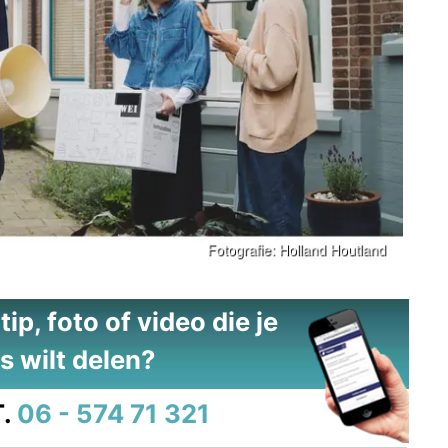
ip, foto of video die je
s wilt delen?
.
06 - 574 71 321