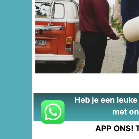
Heb je een leuke t
met on
APP ONS!
T