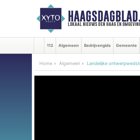
HAAGSDAGBLAD
lokaal nieuws den haag en omgevin
112
Algemeen
Bedrijvengids
Gemeente
Home
Algemeen
Landelijke ontwerpwedstri