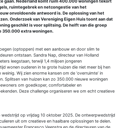
n te gaan. Nederland komt ruim 400.000 woningen tekort
egels, ruimtegebrek en netcongestie van het
bouw onvoldoende antwoord is. De oplossing van het
izen. Onderzoek van Vereniging Eigen Huis toont aan dat
ing geschikt is voor splitsing. De helft van die groep
ie 350.000 extra woningen.
e voegen (optoppen) met een aanbouw en door slim te
euren ontstaan. Sandra Nap, directeur van Holland
ters leegstaan, terwijl 1,4 miljoen jongeren
jd wonen ouderen in te grote huizen die niet meer bij hen
 weinig. Wij zien enorme kansen om de ‘overruimte’ in
en. Splitsen van huizen kan zo 350.000 nieuwe woningen
e bewoners om goedkoper, comfortabeler en
ekenden. Deze challenge organiseren we om echt creatieve
 wedstrijd op vrijdag 10 oktober 2025. De ontwerpwedstrijd
culieren uit om creatieve en haalbare oplossingen te delen.
bouwmeester Francesco Veenstra en de directeuren van de