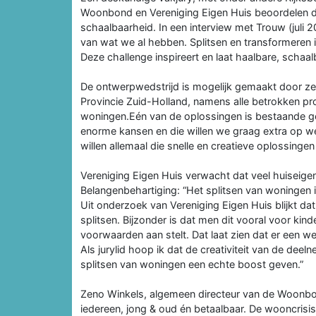
Woonbond en Vereniging Eigen Huis beoordelen d
schaalbaarheid. In een interview met Trouw (juli 20
van wat we al hebben. Splitsen en transformeren
Deze challenge inspireert en laat haalbare, scha
De ontwerpwedstrijd is mogelijk gemaakt door z
Provincie Zuid-Holland, namens alle betrokken p
woningen.Eén van de oplossingen is bestaande ge
enorme kansen en die willen we graag extra op 
willen allemaal die snelle en creatieve oplossinge
Vereniging Eigen Huis verwacht dat veel huiseigena
Belangenbehartiging: “Het splitsen van woningen 
Uit onderzoek van Vereniging Eigen Huis blijkt d
splitsen. Bijzonder is dat men dit vooral voor kin
voorwaarden aan stelt. Dat laat zien dat er een w
Als jurylid hoop ik dat de creativiteit van de dee
splitsen van woningen een echte boost geven.”
Zeno Winkels, algemeen directeur van de Woonbon
iedereen, jong & oud én betaalbaar. De wooncrisis