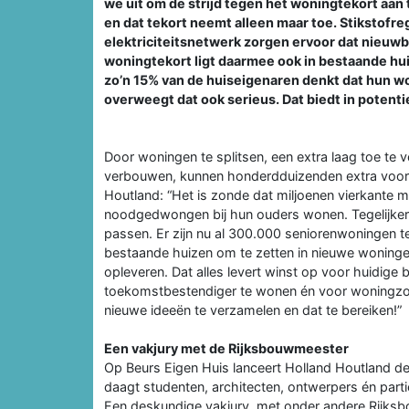
we uit om de strijd tegen het woningtekort aa
en dat tekort neemt alleen maar toe. Stikstofr
elektriciteitsnetwerk zorgen ervoor dat nieuw
woningtekort ligt daarmee ook in bestaande hu
zo’n 15% van de huiseigenaren denkt dat hun won
overweegt dat ook serieus. Dat biedt in potent
Door woningen te splitsen, een extra laag toe t
verbouwen, kunnen honderdduizenden extra voord
Houtland: “Het is zonde dat miljoenen vierkante me
noodgedwongen bij hun ouders wonen. Tegelijkerti
passen. Er zijn nu al 300.000 seniorenwoningen te
bestaande huizen om te zetten in nieuwe woning
opleveren. Dat alles levert winst op voor huidig
toekomstbestendiger te wonen én voor woningzo
nieuwe ideeën te verzamelen en dat te bereiken!”
Een vakjury met de Rijksbouwmeester
Op Beurs Eigen Huis lanceert Holland Houtland de
daagt studenten, architecten, ontwerpers én parti
Een deskundige vakjury, met onder andere Rijks