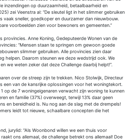
e inzendingen op duurzaamheid, betaalbaarheid en
25) zei Veenstra al: “De sleutel ligt in het slimmer gebruiken
 is vaak sneller, goedkoper en duurzamer dan nieuwbouw.
albare voorbeelden zien voor bewoners en gemeenten.”
es provincies. Anne Koning, Gedeputeerde Wonen van de
rovincies: “Mensen staan te springen om gewoon goede
bouwen slimmer gebruiken. Alle provincies zien daar
weg helpen. Daarom steunen we deze wedstrijd ook. We
n en we weten zeker dat deze Challenge daarbij helpt!”.
ren over de streep zijn te trekken. Nico Stolwijk, Directeur
is een van de kansrijke oplossingen voor het woningtekort.
at 1 op de 7 woningeigenaren verwacht zijn woning te kunnen
deren en familie (37%) overweegt, terwijl 13% daar geen
ens en bereidheid is. Nu nog aan de slag met de drempels!
lnemers leidt tot nieuwe, schaalbare concepten die het
d, jurylid: “Als Woonbond willen we een thuis voor
 raakt ons allemaal, de challenge betrekt ons allemaal! Doe