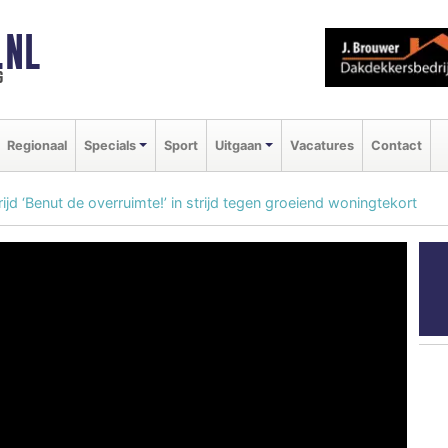
.NL
g
Regionaal
Specials
Sport
Uitgaan
Vacatures
Contact
jd ‘Benut de overruimte!’ in strijd tegen groeiend woningtekort