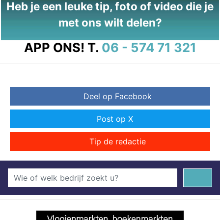
Heb je een leuke tip, foto of video die je
met ons wilt delen?
APP ONS!
T.
06 - 574 71 321
Deel op Facebook
Post op X
Tip de redactie