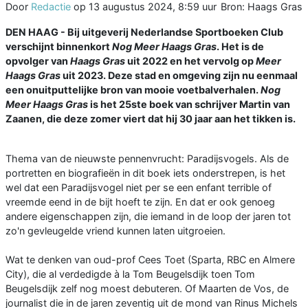
Door
Redactie
op
13 augustus 2024, 8:59 uur
Bron: Haags Gras
DEN HAAG - Bij uitgeverij Nederlandse Sportboeken Club
verschijnt binnenkort
Nog Meer Haags Gras
. Het is de
opvolger van
Haags Gras
uit 2022 en het vervolg op
Meer
Haags Gras
uit 2023. Deze stad en omgeving zijn nu eenmaal
een onuitputtelijke bron van mooie voetbalverhalen.
Nog
Meer Haags Gras
is het 25ste boek van schrijver Martin van
Zaanen, die deze zomer viert dat hij 30 jaar aan het tikken is.
Thema van de nieuwste pennenvrucht: Paradijsvogels. Als de
portretten en biografieën in dit boek iets onderstrepen, is het
wel dat een Paradijsvogel niet per se een enfant terrible of
vreemde eend in de bijt hoeft te zijn. En dat er ook genoeg
andere eigenschappen zijn, die iemand in de loop der jaren tot
zo'n gevleugelde vriend kunnen laten uitgroeien.
Wat te denken van oud-prof Cees Toet (Sparta, RBC en Almere
City), die al verdedigde à la Tom Beugelsdijk toen Tom
Beugelsdijk zelf nog moest debuteren. Of Maarten de Vos, de
journalist die in de jaren zeventig uit de mond van Rinus Michels