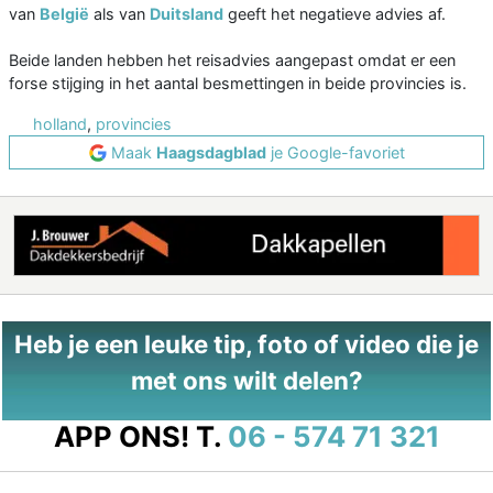
van
België
als van
Duitsland
geeft het negatieve advies af.
Beide landen hebben het reisadvies aangepast omdat er een
forse stijging in het aantal besmettingen in beide provincies is.
holland
,
provincies
Maak
Haagsdagblad
je Google-favoriet
Heb je een leuke tip, foto of video die je
met ons wilt delen?
APP ONS!
T.
06 - 574 71 321