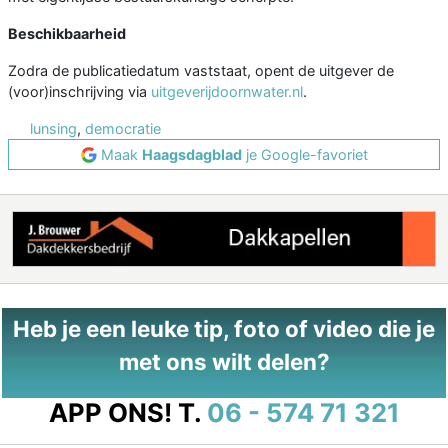
Beschikbaarheid
Zodra de publicatiedatum vaststaat, opent de uitgever de
(voor)inschrijving via
uitgeverijdoornwater.nl
.
lunsing
,
democratie
Maak
Haagsdagblad
je Google-favoriet
Heb je een leuke tip, foto of video die je
met ons wilt delen?
APP ONS!
T.
06 - 574 71 321