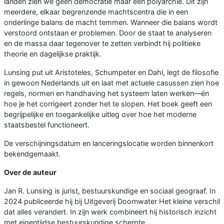
landen zien we geen democratie maar een polyarchie. Dit zijn
meerdere, elkaar begrenzende machtscentra die in een
onderlinge balans de macht temmen. Wanneer die balans wordt
verstoord ontstaan er problemen. Door de staat te analyseren
en de massa daar tegenover te zetten verbindt hij politieke
theorie en dagelijkse praktijk.
Lunsing put uit Aristoteles, Schumpeter en Dahl, legt de filosofie
in gewoon Nederlands uit en laat met actuele casussen zien hoe
regels, normen en handhaving het systeem laten werken—én
hoe je het corrigeert zonder het te slopen. Het boek geeft een
begrijpelijke en toegankelijke uitleg over hoe het moderne
staatsbestel functioneert.
De verschijningsdatum en lanceringslocatie worden binnenkort
bekendgemaakt.
Over de auteur
Jan R. Lunsing is jurist, bestuurskundige en sociaal geograaf. In
2024 publiceerde hij bij Uitgeverij Doornwater Het kleine verschil
dat alles verandert. In zijn werk combineert hij historisch inzicht
met eigentijdse bestuurskundige scherpte.