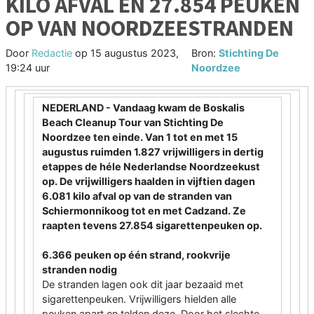
KILO AFVAL EN 27.854 PEUKEN
OP VAN NOORDZEESTRANDEN
Door
Redactie
op
15 augustus 2023,
Bron:
Stichting De
19:24 uur
Noordzee
NEDERLAND - Vandaag kwam de Boskalis
Beach Cleanup Tour van Stichting De
Noordzee ten einde. Van 1 tot en met 15
augustus ruimden 1.827 vrijwilligers in dertig
etappes de héle Nederlandse Noordzeekust
op. De vrijwilligers haalden in vijftien dagen
6.081 kilo afval op van de stranden van
Schiermonnikoog tot en met Cadzand. Ze
raapten tevens 27.854 sigarettenpeuken op.
6.366 peuken op één strand, rookvrije
stranden nodig
De stranden lagen ook dit jaar bezaaid met
sigarettenpeuken. Vrijwilligers hielden alle
peuken apart en telden deze. Door het slechte