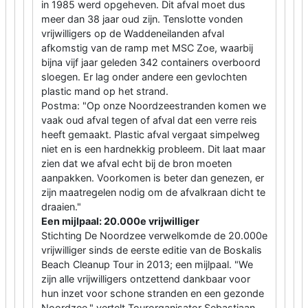
in 1985 werd opgeheven. Dit afval moet dus
meer dan 38 jaar oud zijn. Tenslotte vonden
vrijwilligers op de Waddeneilanden afval
afkomstig van de ramp met MSC Zoe, waarbij
bijna vijf jaar geleden 342 containers overboord
sloegen. Er lag onder andere een gevlochten
plastic mand op het strand.
Postma: "Op onze Noordzeestranden komen we
vaak oud afval tegen of afval dat een verre reis
heeft gemaakt. Plastic afval vergaat simpelweg
niet en is een hardnekkig probleem. Dit laat maar
zien dat we afval echt bij de bron moeten
aanpakken. Voorkomen is beter dan genezen, er
zijn maatregelen nodig om de afvalkraan dicht te
draaien."
Een mijlpaal: 20.000e vrijwilliger
Stichting De Noordzee verwelkomde de 20.000e
vrijwilliger sinds de eerste editie van de Boskalis
Beach Cleanup Tour in 2013; een mijlpaal. "We
zijn alle vrijwilligers ontzettend dankbaar voor
hun inzet voor schone stranden en een gezonde
Noordzee," vertelt Tourorganisator Sebastiaan