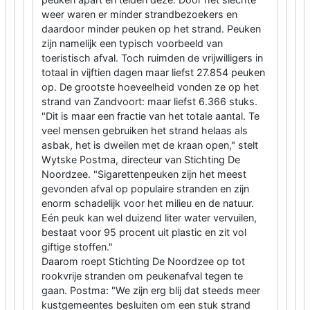
weer waren er minder strandbezoekers en
daardoor minder peuken op het strand. Peuken
zijn namelijk een typisch voorbeeld van
toeristisch afval. Toch ruimden de vrijwilligers in
totaal in vijftien dagen maar liefst 27.854 peuken
op. De grootste hoeveelheid vonden ze op het
strand van Zandvoort: maar liefst 6.366 stuks.
"Dit is maar een fractie van het totale aantal. Te
veel mensen gebruiken het strand helaas als
asbak, het is dweilen met de kraan open," stelt
Wytske Postma, directeur van Stichting De
Noordzee. "Sigarettenpeuken zijn het meest
gevonden afval op populaire stranden en zijn
enorm schadelijk voor het milieu en de natuur.
Eén peuk kan wel duizend liter water vervuilen,
bestaat voor 95 procent uit plastic en zit vol
giftige stoffen."
Daarom roept Stichting De Noordzee op tot
rookvrije stranden om peukenafval tegen te
gaan. Postma: "We zijn erg blij dat steeds meer
kustgemeentes besluiten om een stuk strand