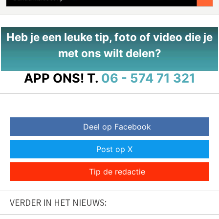
Heb je een leuke tip, foto of video die je
met ons wilt delen?
APP ONS!
T.
06 - 574 71 321
Deel op Facebook
Post op X
Tip de redactie
VERDER IN HET NIEUWS: