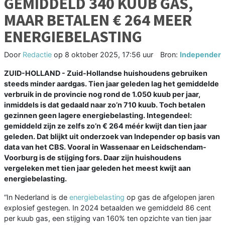
GEMIDDELD 340 KUUB GAS,
MAAR BETALEN € 264 MEER
ENERGIEBELASTING
Door
Redactie
op
8 oktober 2025, 17:56 uur
Bron:
Independer
ZUID-HOLLAND - Zuid-Hollandse huishoudens gebruiken
steeds minder aardgas. Tien jaar geleden lag het gemiddelde
verbruik in de provincie nog rond de 1.050 kuub per jaar,
inmiddels is dat gedaald naar zo’n 710 kuub. Toch betalen
gezinnen geen lagere energiebelasting. Integendeel:
gemiddeld zijn ze zelfs zo’n € 264 méér kwijt dan tien jaar
geleden. Dat blijkt uit onderzoek van Independer op basis van
data van het CBS. Vooral in Wassenaar en Leidschendam-
Voorburg is de stijging fors. Daar zijn huishoudens
vergeleken met tien jaar geleden het meest kwijt aan
energiebelasting.
“In Nederland is de
energiebelasting
op gas de afgelopen jaren
explosief gestegen. In 2024 betaalden we gemiddeld 86 cent
per kuub gas, een stijging van 160% ten opzichte van tien jaar