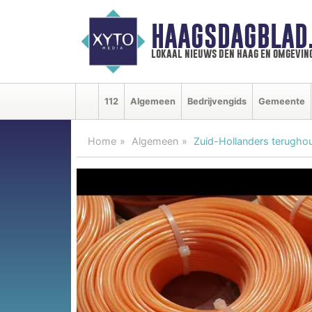
HAAGSDAGBLAD
lokaal nieuws den haag en omgevin
112
Algemeen
Bedrijvengids
Gemeente
Home
Algemeen
Zuid-Hollanders terughou