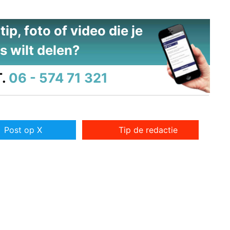
ip, foto of video die je
s wilt delen?
.
06 - 574 71 321
Post op X
Tip de redactie