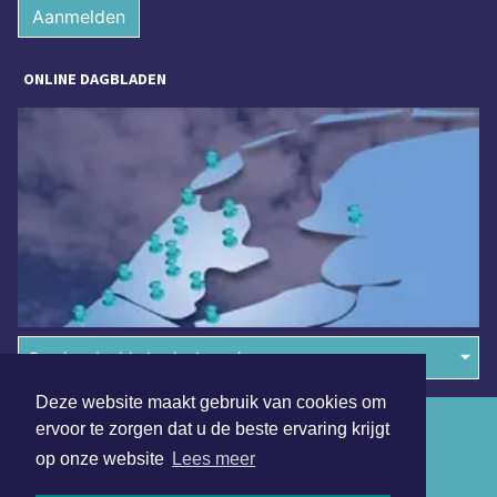
Aanmelden
ONLINE DAGBLADEN
Overige dagbladen in de regio
Deze website maakt gebruik van cookies om
Algemene voorwaarden
ervoor te zorgen dat u de beste ervaring krijgt
op onze website
Lees meer
Disclaimer