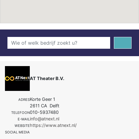
AT Theater B.V.
Korte Geer 1
ADRES
2611 CA Delft
010-5937480
TELEFOON
info@atnext.nl
E-MAIL
https://www.atnext.nl/
WEBSITE
SOCIAL MEDIA