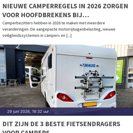
NIEUWE CAMPERREGELS IN 2026 ZORGEN
VOOR HOOFDBREKENS BIJ
CAMPERBEZITTERS
Camperbezitters hebben in 2026 te maken met meerdere
veranderingen. De aangepaste motorrijtuigenbelasting, nieuwe
veiligheidssystemen in campers en [...]
29 juni 2026, 16:32 uur
|
DIT ZIJN DE 3 BESTE FIETSENDRAGERS
VOOR CAMPERS