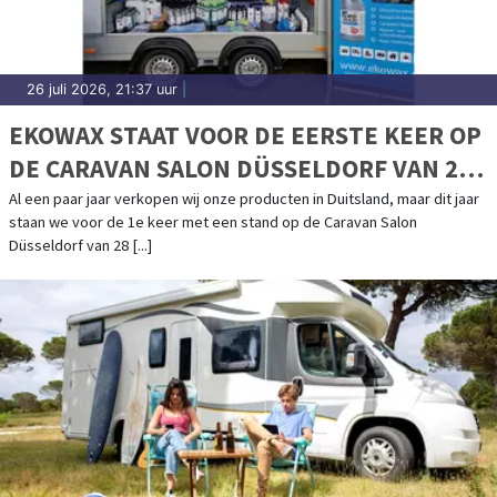
26 juli 2026, 21:37 uur
|
EKOWAX STAAT VOOR DE EERSTE KEER OP
DE CARAVAN SALON DÜSSELDORF VAN 28
AUGUSTUS T/M 6 SEPTEMBER
Al een paar jaar verkopen wij onze producten in Duitsland, maar dit jaar
staan we voor de 1e keer met een stand op de Caravan Salon
Düsseldorf van 28 [...]