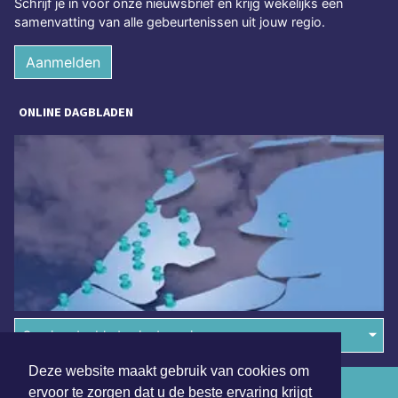
Schrijf je in voor onze nieuwsbrief en krijg wekelijks een
samenvatting van alle gebeurtenissen uit jouw regio.
Aanmelden
ONLINE DAGBLADEN
Overige dagbladen in de regio
Deze website maakt gebruik van cookies om
Algemene voorwaarden
ervoor te zorgen dat u de beste ervaring krijgt