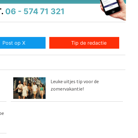
.
06 - 574 71 321
Post op X
Tip de redactie
Leuke uitjes tip voor de
zomervakantie!
pe