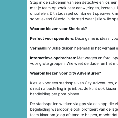
Stap in de schoenen van een detective en los een 
met je team op zoek naar aanwijzingen, lossen jull
ontrafelen. Dit stadsspel combineert speurwerk me
soort levend Cluedo in de stad waar jullie wille spe
Waarom kiezen voor Sherlock?
Perfect voor speurders:
Deze game is ideaal vo
Verhaallijn
: Jullie duiken helemaal in het verha
Interactieve opdrachten:
Met vragen en foto-opd
voor grote groepen! Wie weet de dader en het mo
Waarom kiezen voor City Adventures?
Kies je voor een stadsspel van City Adventures, dan
direct na bestelling in je inbox. Je kunt ook kieze
handleiding per post binnen.
De stadsspellen werken via gps via een app die vl
begeleiding waardoor je ook profiteert van de lag
team klaar om je op afstand te helpen, mocht dat 