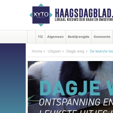
HAAGSDAGBLAD
lokaal nieuws den haag en omgevin
112
Algemeen
Bedrijvengids
Gemeente
Home
Uitgaan
Dagje weg
De leukste te