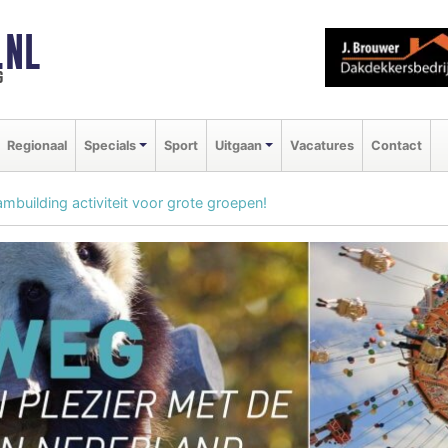
.NL
g
Regionaal
Specials
Sport
Uitgaan
Vacatures
Contact
ambuilding activiteit voor grote groepen!