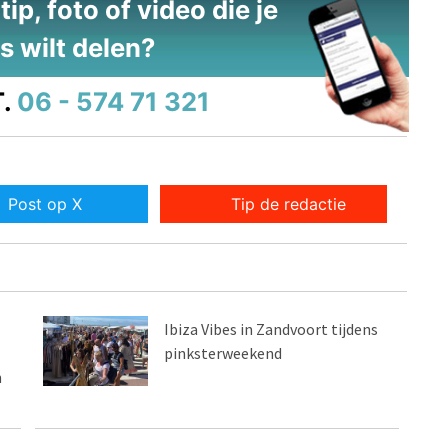
ip, foto of video die je
s wilt delen?
.
06 - 574 71 321
Post op X
Tip de redactie
Ibiza Vibes in Zandvoort tijdens
pinksterweekend
n