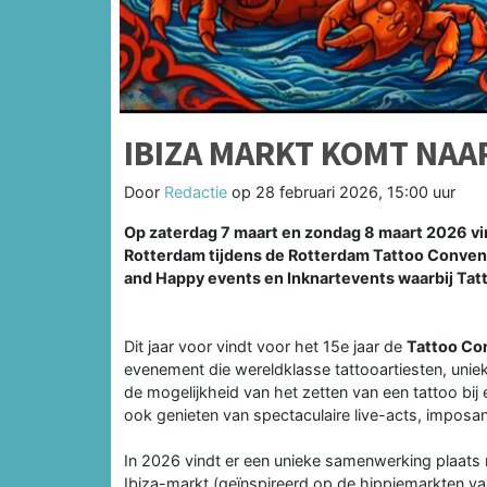
IBIZA MARKT KOMT NA
Door
Redactie
op
28 februari 2026, 15:00 uur
Op zaterdag 7 maart en zondag 8 maart 2026 vin
Rotterdam tijdens de Rotterdam Tattoo Conven
and Happy events en Inknartevents waarbij Ta
Dit jaar voor vindt voor het 15e jaar de
Tattoo Con
evenement die wereldklasse tattooartiesten, uni
de mogelijkheid van het zetten van een tattoo bij
ook genieten van spectaculaire live-acts, impos
In 2026 vindt er een unieke samenwerking plaat
Ibiza-markt (geïnspireerd op de hippiemarkten van 