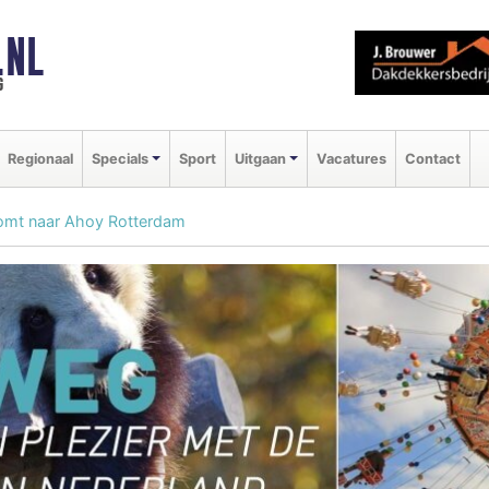
.NL
g
Regionaal
Specials
Sport
Uitgaan
Vacatures
Contact
komt naar Ahoy Rotterdam