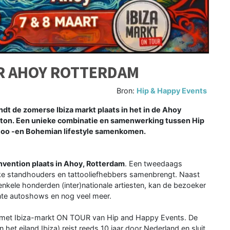
AR AHOY ROTTERDAM
Bron:
Hip & Happy Events
dt de zomerse Ibiza markt plaats in het in de Ahoy
ton. Een unieke combinatie en samenwerking tussen Hip
ttoo -en Bohemian lifestyle samenkomen.
vention plaats in Ahoy, Rotterdam
. Een tweedaags
eke standhouders en tattooliefhebbers samenbrengt. Naast
 enkele honderden (inter)nationale artiesten, kan de bezoeker
ante autoshows en nog veel meer.
s met Ibiza-markt ON TOUR van Hip and Happy Events. De
het eiland Ibiza) reist reeds 10 jaar door Nederland en sluit