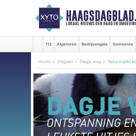
HAAGSDAGBLAD
lokaal nieuws den haag en omgevin
112
Algemeen
Bedrijvengids
Gemeente
Home
Uitgaan
Dagje weg
Ibiza markt 