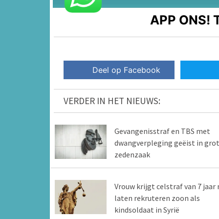
APP ONS!
T
Deel op Facebook
VERDER IN HET NIEUWS:
Gevangenisstraf en TBS met
dwangverpleging geëist in gro
zedenzaak
Vrouw krijgt celstraf van 7 jaar 
laten rekruteren zoon als
kindsoldaat in Syrië