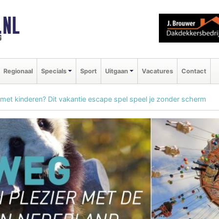
.NL
g
Regionaal
Specials
Sport
Uitgaan
Vacatures
Contact
 met kinderen? Dit vakantie escape spel speel je zonder scherm