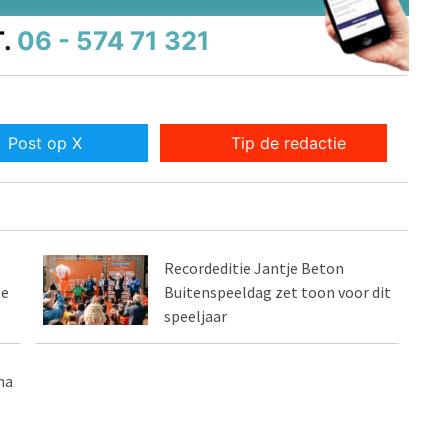
.
06 - 574 71 321
Post op X
Tip de redactie
Recordeditie Jantje Beton
te
Buitenspeeldag zet toon voor dit
speeljaar
na