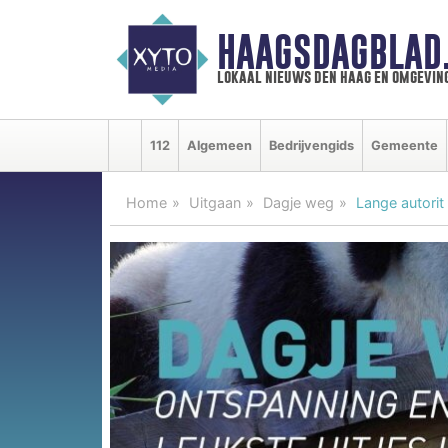
HAAGSDAGBLAD
lokaal nieuws den haag en omgevin
112
Algemeen
Bedrijvengids
Gemeente
Home
Uitgaan
Dagje weg
Lange autorit