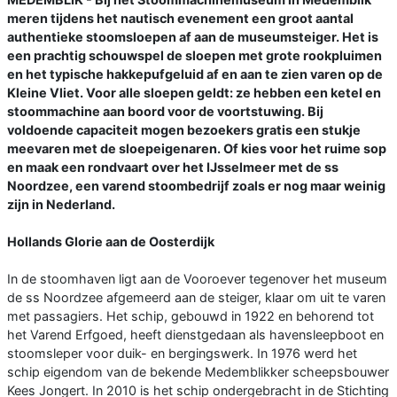
meren tijdens het nautisch evenement een groot aantal
authentieke stoomsloepen af aan de museumsteiger. Het is
een prachtig schouwspel de sloepen met grote rookpluimen
en het typische hakkepufgeluid af en aan te zien varen op de
Kleine Vliet. Voor alle sloepen geldt: ze hebben een ketel en
stoommachine aan boord voor de voortstuwing. Bij
voldoende capaciteit mogen bezoekers gratis een stukje
meevaren met de sloepeigenaren. Of kies voor het ruime sop
en maak een rondvaart over het IJsselmeer met de ss
Noordzee, een varend stoombedrijf zoals er nog maar weinig
zijn in Nederland.
Hollands Glorie aan de Oosterdijk
In de stoomhaven ligt aan de Vooroever tegenover het museum
de ss Noordzee afgemeerd aan de steiger, klaar om uit te varen
met passagiers. Het schip, gebouwd in 1922 en behorend tot
het Varend Erfgoed, heeft dienstgedaan als havensleepboot en
stoomsleper voor duik- en bergingswerk. In 1976 werd het
schip eigendom van de bekende Medemblikker scheepsbouwer
Kees Jongert. In 2010 is het schip ondergebracht in de Stichting