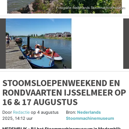
Vorige
V
STOOMSLOEPENWEEKEND EN
RONDVAARTEN IJSSELMEER OP
16 & 17 AUGUSTUS
Door
Redactie
op
4 augustus
Bron:
Nederlands
2025, 14:12 uur
Stoommachinemuseum
MEDEMBLIK - Bij het Stoommachinemuseum in Medemblik