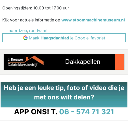
Openingstijden: 10.00 tot 17.00 uur
Kijk voor actuele informatie op
www.stoommachinemuseum.nl
noordzee
,
rondvaart
Maak
Haagsdagblad
je Google-favoriet
Heb je een leuke tip, foto of video die je
met ons wilt delen?
APP ONS!
T.
06 - 574 71 321