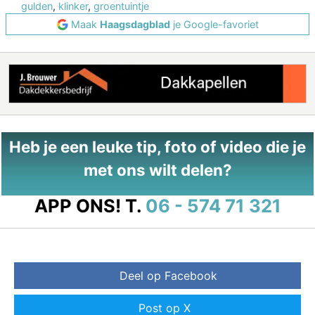
gulden
,
klinker
,
groentuintje
Maak
Haagsdagblad
je Google-favoriet
Heb je een leuke tip, foto of video die je
met ons wilt delen?
APP ONS!
T.
06 - 574 71 321
Deel op Facebook
Post op X