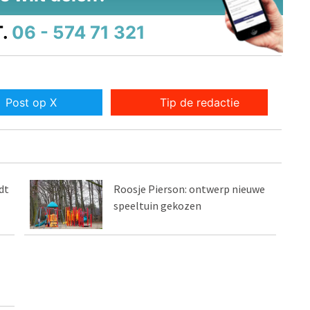
.
06 - 574 71 321
Post op X
Tip de redactie
dt
Roosje Pierson: ontwerp nieuwe
speeltuin gekozen