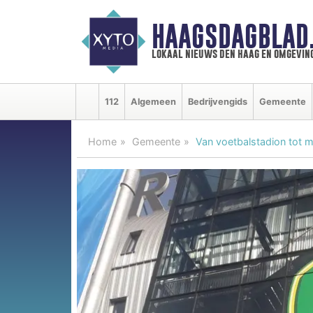
HAAGSDAGBLAD
lokaal nieuws den haag en omgevin
112
Algemeen
Bedrijvengids
Gemeente
Home
Gemeente
Van voetbalstadion tot 