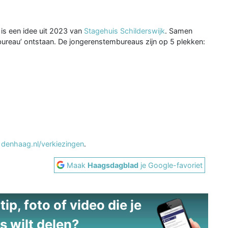
 is een idee uit 2023 van
Stagehuis Schilderswijk
. Samen
reau’ ontstaan. De jongerenstembureaus zijn op 5 plekken:
p
denhaag.nl/verkiezingen
.
Maak
Haagsdagblad
je Google-favoriet
ip, foto of video die je
s wilt delen?