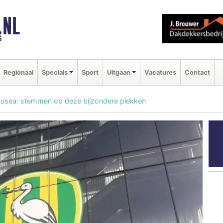
.NL
g
Regionaal
Specials
Sport
Uitgaan
Vacatures
Contact
musea: stemmen op deze bijzondere plekken