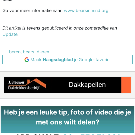
Ga voor meer informatie naar:
www.bearsinmind.org
Dit artikel is tevens gepubliceerd in onze zomereditie van
Update
.
beren
,
bears
,
dieren
Maak
Haagsdagblad
je Google-favoriet
Heb je een leuke tip, foto of video die je
met ons wilt delen?