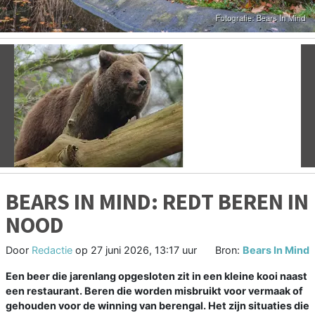
Vorige
V
BEARS IN MIND: REDT BEREN IN
NOOD
Door
Redactie
op
27 juni 2026, 13:17 uur
Bron:
Bears In Mind
Een beer die jarenlang opgesloten zit in een kleine kooi naast
een restaurant. Beren die worden misbruikt voor vermaak of
gehouden voor de winning van berengal. Het zijn situaties die