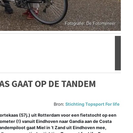
Volgen
AAS GAAT OP DE TANDEM
Bron:
Stichting Topsport For life
ortekaas (57j.) uit Rotterdam voor een fietstocht op een
ometer (!) vanuit Eindhoven naar Gandia aan de Costa
tandempiloot gaat Miel in ’t Zand uit Eindhoven mee,