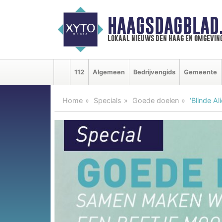
HAAGSDAGBLAD
lokaal nieuws den haag en omgevin
112
Algemeen
Bedrijvengids
Gemeente
Home
Specials
Goede doelen
‘Blinde A