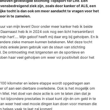
ndhoven gevestigde stichting Topsport for Life. Een
evensbedreigend ziek zijn, zoals door kanker of ALS, een
ijke tocht is dan ook om meer aandacht te vragen voor het
oor in te zamelen.
tuur van mijn leven! Door onder meer kanker heb ik beide
. Daarnaast heb ik in 2024 ook nog een licht herseninfarct
mijn hart’…. Mijn geloof heeft mij daar erg bij geholpen. En ik
or andere zieke mensen kunnen betekenen. Met deze tocht
inds enkele jaren gebruik van de steun van stichting
ad. De ontmoeting met lotgenoten en de sportieve en
ebben haar veel geholpen om weer vol positiviteit door het
. 100 kilometer en iedere etappe wordt opgedragen aan
ker of aan een dierbare overledene. Ook is het mogelijk om
 Miel. Het doel van deze actie is om te laten zien dat je
t bijzondere prestaties in staat kunt zijn én om geld in te
dan weer heel veel mooie dingen kan doen voor mensen die
g helaas vaak te laat zal komen!