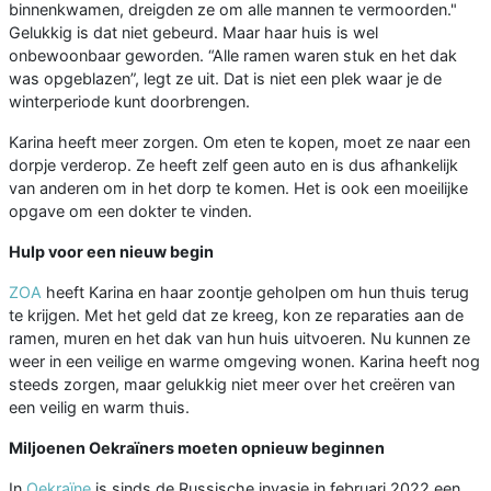
binnenkwamen, dreigden ze om alle mannen te vermoorden."
Gelukkig is dat niet gebeurd. Maar haar huis is wel
onbewoonbaar geworden. “Alle ramen waren stuk en het dak
was opgeblazen”, legt ze uit. Dat is niet een plek waar je de
winterperiode kunt doorbrengen.
Karina heeft meer zorgen. Om eten te kopen, moet ze naar een
dorpje verderop. Ze heeft zelf geen auto en is dus afhankelijk
van anderen om in het dorp te komen. Het is ook een moeilijke
opgave om een dokter te vinden.
Hulp voor een nieuw begin
ZOA
heeft Karina en haar zoontje geholpen om hun thuis terug
te krijgen. Met het geld dat ze kreeg, kon ze reparaties aan de
ramen, muren en het dak van hun huis uitvoeren. Nu kunnen ze
weer in een veilige en warme omgeving wonen. Karina heeft nog
steeds zorgen, maar gelukkig niet meer over het creëren van
een veilig en warm thuis.
Miljoenen Oekraïners moeten opnieuw beginnen
In
Oekraïne
is sinds de Russische invasie in februari 2022 een