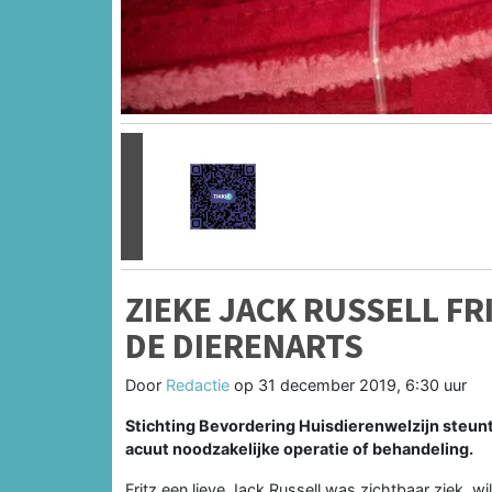
Vorige
ZIEKE JACK RUSSELL FR
DE DIERENARTS
Door
Redactie
op
31 december 2019, 6:30 uur
Stichting Bevordering Huisdierenwelzijn steun
acuut noodzakelijke operatie of behandeling.
Fritz een lieve Jack Russell was zichtbaar ziek, wi