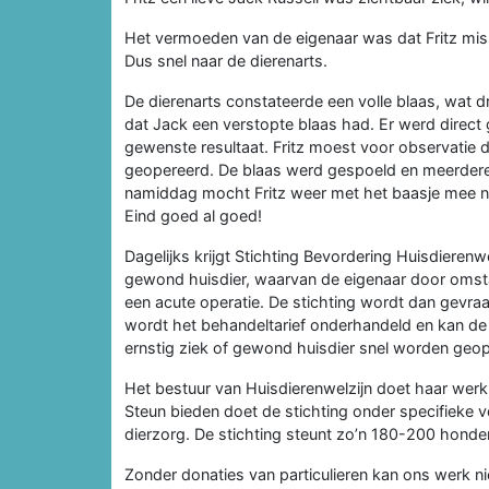
Het vermoeden van de eigenaar was dat Fritz mis
Dus snel naar de dierenarts.
De dierenarts constateerde een volle blaas, wat d
dat Jack een verstopte blaas had. Er werd direct 
gewenste resultaat. Fritz moest voor observatie d
geopereerd. De blaas werd gespoeld en meerdere st
namiddag mocht Fritz weer met het baasje mee naa
Eind goed al goed!
Dagelijks krijgt Stichting Bevordering Huisdierenw
gewond huisdier, waarvan de eigenaar door omsta
een acute operatie. De stichting wordt dan gevra
wordt het behandeltarief onderhandeld en kan d
ernstig ziek of gewond huisdier snel worden geope
Het bestuur van Huisdierenwelzijn doet haar wer
Steun bieden doet de stichting onder specifieke 
dierzorg. De stichting steunt zo’n 180-200 honden
Zonder donaties van particulieren kan ons werk ni