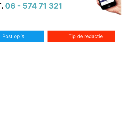
.
06 - 574 71 321
Post op X
Tip de redactie