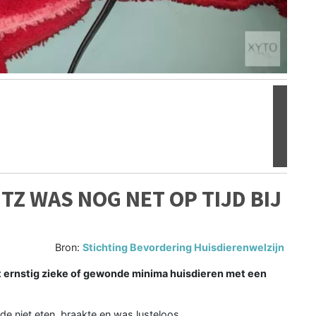
Volgen
ITZ WAS NOG NET OP TIJD BIJ
Bron:
Stichting Bevordering Huisdierenwelzijn
t ernstig zieke of gewonde minima huisdieren met een
lde niet eten, braakte en was lusteloos.