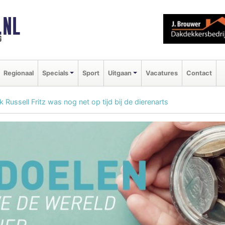
.NL
g
Regionaal
Specials
Sport
Uitgaan
Vacatures
Contact
 Russell Fritz was nog net op tijd bij de dierenarts