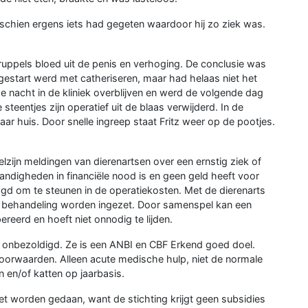
schien ergens iets had gegeten waardoor hij zo ziek was.
ruppels bloed uit de penis en verhoging. De conclusie was
gestart werd met catheriseren, maar had helaas niet het
e nacht in de kliniek overblijven en werd de volgende dag
eentjes zijn operatief uit de blaas verwijderd. In de
r huis. Door snelle ingreep staat Fritz weer op de pootjes.
elzijn meldingen van dierenartsen over een ernstig ziek of
ndigheden in financiële nood is en geen geld heeft voor
agd om te steunen in de operatiekosten. Met de dierenarts
e behandeling worden ingezet. Door samenspel kan een
reerd en hoeft niet onnodig te lijden.
k onbezoldigd. Ze is een ANBI en CBF Erkend goed doel.
voorwaarden. Alleen acute medische hulp, niet de normale
 en/of katten op jaarbasis.
et worden gedaan, want de stichting krijgt geen subsidies