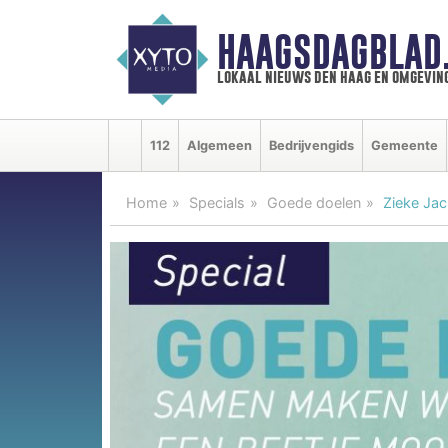
HAAGSDAGBLAD
lokaal nieuws den haag en omgevin
112
Algemeen
Bedrijvengids
Gemeente
Home
Specials
Goede doelen
Zieke Jack