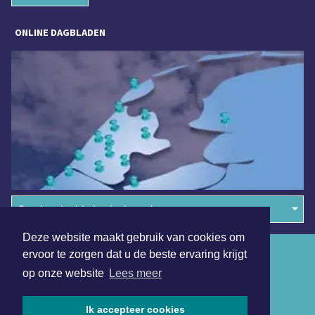
ONLINE DAGBLADEN
Overige dagbladen in de regio
Deze website maakt gebruik van cookies om
Algemene voorwaarden
ervoor te zorgen dat u de beste ervaring krijgt
op onze website
Lees meer
Disclaimer
Privacy Statement
Ik accepteer cookies