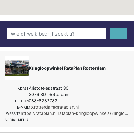
Kringloopwinkel RataPlan Rotterdam
Aristotelesstraat 30
ADRES
3076 BD Rotterdam
088-8282782
TELEFOON
rp.rotterdam@rataplan.nl
E-MAIL
https://rataplan.nl/rataplan-kringloopwinkels/kringloopwinkel-rataplan-rotterdam/
WEBSITE
SOCIAL MEDIA