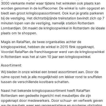
3000 vierkante meter waar tijdens het winkelen ook plaats kan
worden genomen in de koffiecorner. De winkel is ruim opgezet en
biedt een groot kringloopassortiment. Ook kun je gratis parkeren
bij de vestiging. Het dichtstbijzijnde treinstation bevindt zich op 7
minuten lopen van de vestiging, namelijk station Rotterdam
Lombardijen. Dit maakt de kringloopwinkel in Rotterdam de ideale
plaats om te shoppen.
Magis
en RataPlan, de twee organisaties achter de
kringloopwinkel, hebben de winkel in 2015 flink opgeknapt.
Voordat RataPlan de franchisegever werd van de kringloopwinkel
in Rotterdam was het al ruim 10 jaar een kringloopwinkel.
Assortiment
Wij bieden in onze winkel een breed assortiment aan. Door de
ruime opzet heb je alle mogelijkheid om lekker rond te snuffelen
tussen de verschillende kostbare schatten.
Naast het bekende kringloopassortiment heeft RataPlan
Rotterdam een gedeelte ingericht met meubeltjes die zijn
opgeknapt door medewerkers. Door schuur- en verfwerk geven
we de meubels weer een representatieve en moderne uitstraling.