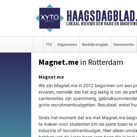
HAAGSDAGBLAD
lokaal nieuws den haag en omgevin
112
Algemeen
Bedrijvengids
Gemeente
Magnet.me
in Rotterdam
Magnet.me
We zijn Magnet.me in 2012 begonnen om een pr
ervaren, namelijk dat het erg lastig is om de pe
carrieresites zijn spammerig, gebruiksonvriendel
grote recruitmentbudgetten. Resultaat: enkel frus
Sinds het moment dat we met Magnet.me begon
te maken voor studenten om de juiste baan te vi
industrie of recruitmentbudget. Niet alleen omd
hebben van de juiste baan (een baan die je leuk 