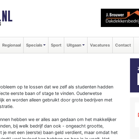
.NL
g
Regionaal
Specials
Sport
Uitgaan
Vacatures
Contact
obleem op te lossen dat we zelf als studenten hadden
rfecte eerste baan of stage te vinden. Ouderwetse
ijk en worden alleen gebruikt door grote bedrijven met
tratie.
nen hebben we er alles aan gedaan om het makkelijker
nden, bij welk bedrijf dan ook - ongeacht grootte,
at je met een (eerste) baan geld verdient, maar omdat het
vindt) veel invloed kan hebben op hoe je je voelt. Het