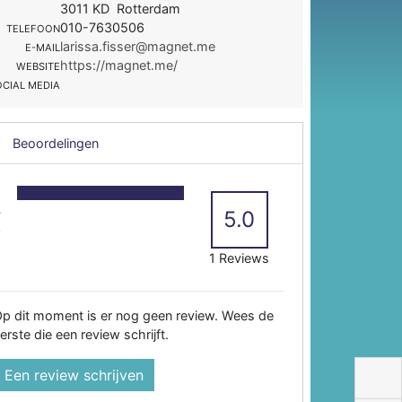
3011 KD Rotterdam
010-7630506
TELEFOON
larissa.fisser@magnet.me
E-MAIL
https://magnet.me/
WEBSITE
OCIAL MEDIA
Beoordelingen
5
4
5.0
3
2
1 Reviews
p dit moment is er nog geen review. Wees de
erste die een review schrijft.
Een review schrijven