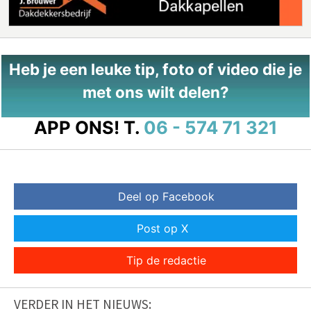
Heb je een leuke tip, foto of video die je
met ons wilt delen?
APP ONS!
T.
06 - 574 71 321
Deel op Facebook
Post op X
Tip de redactie
VERDER IN HET NIEUWS: