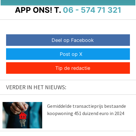
APP ONS!
T.
06 - 574 71 321
Deel op Facebook
Post op X
Tip de redactie
VERDER IN HET NIEUWS:
Gemiddelde transactieprijs bestaande
koopwoning 451 duizend euro in 2024