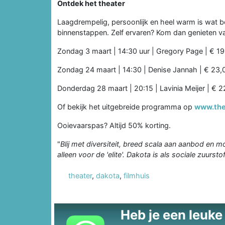
Ontdek het theater
Laagdrempelig, persoonlijk en heel warm is wat b
binnenstappen. Zelf ervaren? Kom dan genieten van i
Zondag 3 maart | 14:30 uur | Gregory Page | € 1
Zondag 24 maart | 14:30 | Denise Jannah | € 23,
Donderdag 28 maart | 20:15 | Lavinia Meijer | € 2
Of bekijk het uitgebreide programma op
www.the
Ooievaarspas? Altijd 50% korting.
"
Blij met diversiteit, breed scala aan aanbod en m
alleen voor de 'elite'. Dakota is als sociale zuursto
theater
,
dakota
,
filmhuis
Heb je een leuke t