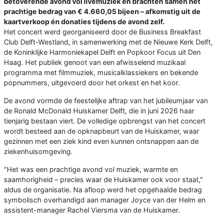
betoverende avond vol livemuziek en brachten samen het
prachtige bedrag van € 4.660,05 bijeen – afkomstig uit de
kaartverkoop én donaties tijdens de avond zelf.
Het concert werd georganiseerd door de Business Breakfast
Club Delft-Westland, in samenwerking met de Nieuwe Kerk Delft,
de Koninklijke Harmoniekapel Delft en Popkoor Focus uit Den
Haag. Het publiek genoot van een afwisselend muzikaal
programma met filmmuziek, musicalklassiekers en bekende
popnummers, uitgevoerd door het orkest en het koor.
De avond vormde de feestelijke aftrap van het jubileumjaar van
de Ronald McDonald Huiskamer Delft, die in juni 2026 haar
tienjarig bestaan viert. De volledige opbrengst van het concert
wordt besteed aan de opknapbeurt van de Huiskamer, waar
gezinnen met een ziek kind even kunnen ontsnappen aan de
ziekenhuisomgeving.
"Het was een prachtige avond vol muziek, warmte en
saamhorigheid – precies waar de Huiskamer ook voor staat,"
aldus de organisatie. Na afloop werd het opgehaalde bedrag
symbolisch overhandigd aan manager Joyce van der Helm en
assistent-manager Rachel Viersma van de Huiskamer.