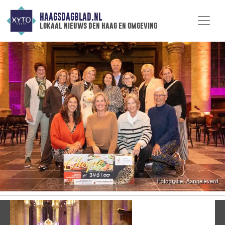
HAAGSDAGBLAD.NL
lokaal nieuws den haag en omgeving