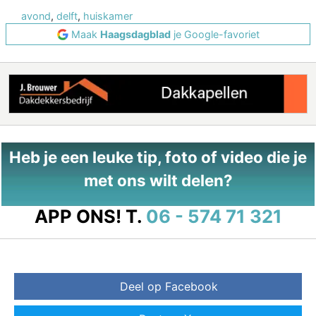
avond
,
delft
,
huiskamer
Maak
Haagsdagblad
je Google-favoriet
Heb je een leuke tip, foto of video die je
met ons wilt delen?
APP ONS!
T.
06 - 574 71 321
Deel op Facebook