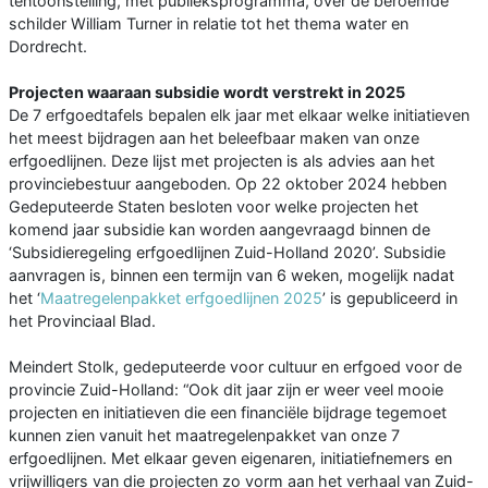
tentoonstelling, met publieksprogramma, over de beroemde
schilder William Turner in relatie tot het thema water en
Dordrecht.
Projecten waaraan subsidie wordt verstrekt in 2025
De 7 erfgoedtafels bepalen elk jaar met elkaar welke initiatieven
het meest bijdragen aan het beleefbaar maken van onze
erfgoedlijnen. Deze lijst met projecten is als advies aan het
provinciebestuur aangeboden. Op 22 oktober 2024 hebben
Gedeputeerde Staten besloten voor welke projecten het
komend jaar subsidie kan worden aangevraagd binnen de
‘Subsidieregeling erfgoedlijnen Zuid-Holland 2020’. Subsidie
aanvragen is, binnen een termijn van 6 weken, mogelijk nadat
het ‘
Maatregelenpakket erfgoedlijnen 2025
’ is gepubliceerd in
het Provinciaal Blad.
Meindert Stolk, gedeputeerde voor cultuur en erfgoed voor de
provincie Zuid-Holland: “Ook dit jaar zijn er weer veel mooie
projecten en initiatieven die een financiële bijdrage tegemoet
kunnen zien vanuit het maatregelenpakket van onze 7
erfgoedlijnen. Met elkaar geven eigenaren, initiatiefnemers en
vrijwilligers van die projecten zo vorm aan het verhaal van Zuid-