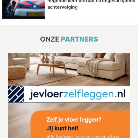
negende keer betrapt na ongeval tijdens
achtervolging
ONZE
PARTNERS