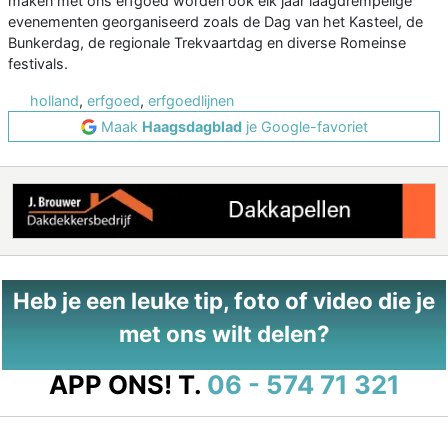
maken met ons erfgoed worden ook elk jaar laagdrempelige
evenementen georganiseerd zoals de Dag van het Kasteel, de
Bunkerdag, de regionale Trekvaartdag en diverse Romeinse
festivals.
holland
,
erfgoed
,
erfgoedlijnen
Maak
Haagsdagblad
je Google-favoriet
Heb je een leuke tip, foto of video die je
met ons wilt delen?
APP ONS!
T.
06 - 574 71 321