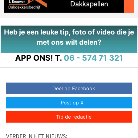
Heb je een leuke tip, foto of video die je
met ons wilt delen?
APP ONS!
T.
06 - 574 71 321
Deel op Facebook
Post op X
Tip de redactie
VERDER IN HET NIEUWS: