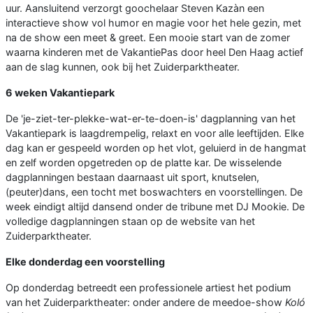
uur. Aansluitend verzorgt goochelaar Steven Kazàn een
interactieve show vol humor en magie voor het hele gezin, met
na de show een meet & greet. Een mooie start van de zomer
waarna kinderen met de VakantiePas door heel Den Haag actief
aan de slag kunnen, ook bij het Zuiderparktheater.
6 weken Vakantiepark
De 'je-ziet-ter-plekke-wat-er-te-doen-is' dagplanning van het
Vakantiepark is laagdrempelig, relaxt en voor alle leeftijden. Elke
dag kan er gespeeld worden op het vlot, geluierd in de hangmat
en zelf worden opgetreden op de platte kar. De wisselende
dagplanningen bestaan daarnaast uit sport, knutselen,
(peuter)dans, een tocht met boswachters en voorstellingen. De
week eindigt altijd dansend onder de tribune met DJ Mookie. De
volledige dagplanningen staan op de website van het
Zuiderparktheater.
Elke donderdag een voorstelling
Op donderdag betreedt een professionele artiest het podium
van het Zuiderparktheater: onder andere de meedoe-show
Koló