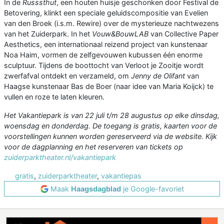
In de
Russsthut
, een houten huisje geschonken door Festival de
Betovering, klinkt een speciale geluidscompositie van Evelien
van den Broek (i.s.m. Rewire) over de mysterieuze nachtwezens
van het Zuiderpark. In het
Vouw&BouwLAB
van Collective Paper
Aesthetics, een internationaal reizend project van kunstenaar
Noa Haim, vormen de zelfgevouwen kubussen één enorme
sculptuur. Tijdens de boottocht van Verloot je Zooitje wordt
zwerfafval ontdekt en verzameld, om
Jenny de Olifant
van
Haagse kunstenaar Bas de Boer (naar idee van Maria Koijck) te
vullen en roze te laten kleuren.
Het Vakantiepark is van 22 juli t/m 28 augustus op elke dinsdag,
woensdag en donderdag. De toegang is gratis, kaarten voor de
voorstellingen kunnen worden gereserveerd via de website. Kijk
voor de dagplanning en het reserveren van tickets op
zuiderparktheater.nl/vakantiepark
gratis
,
zuiderparktheater
,
vakantiepas
Maak
Haagsdagblad
je Google-favoriet