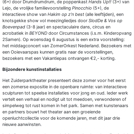
(6+) door Drumdrumdrum, de poppenkast
Hands Up!!
(3+) van
Lejo, de vrolijke familievoorstelling
Pinocchio
(5+), de
interactieve show van
Hakim op z'n best
(alle leeftijden), een
knotsgekke show vol meezingliedjes door
SlodDe & Vos op
Boevenpad
(3-8 jaar) en spectaculaire dans, circus en
acrobatiek in
BEYOND
door Circumstances (i.s.m. Kinderopvang
2Samen). Op woensdag 6 augustus is een extra voorstelling:
het middagconcert van ZomerOrkest Nederland. Bezoekers met
een Ooievaarspas kunnen gratis naar de voorstellingen,
bezoekers met een Vakantiepas ontvangen €2,- korting.
Bijzondere kunstinstallaties
Het Zuiderparktheater presenteert deze zomer voor het eerst
een zomerse expositie in de openbare ruimte: van interactieve
sculpturen tot speelse installaties voor jong en oud. Ieder werk
vertelt een verhaal en nodigt uit tot meedoen, verwonderen of
simpelweg tot rust komen in het park. Samen met kunstenaars
en partners bouwt het theater aan een groeiende
openluchtcollectie voor de komende jaren, met dit jaar drie
nieuwe aanwinsten.