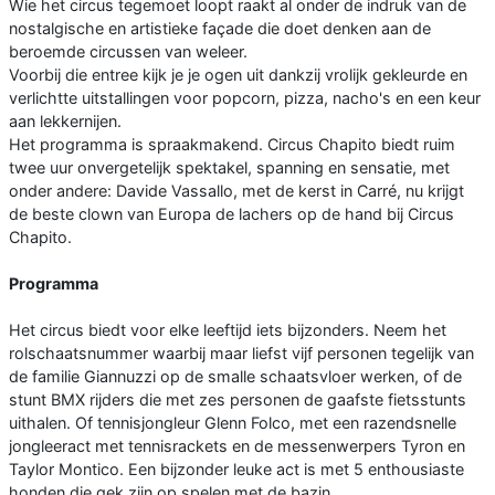
Wie het circus tegemoet loopt raakt al onder de indruk van de
nostalgische en artistieke façade die doet denken aan de
beroemde circussen van weleer.
Voorbij die entree kijk je je ogen uit dankzij vrolijk gekleurde en
verlichtte uitstallingen voor popcorn, pizza, nacho's en een keur
aan lekkernijen.
Het programma is spraakmakend. Circus Chapito biedt ruim
twee uur onvergetelijk spektakel, spanning en sensatie, met
onder andere: Davide Vassallo, met de kerst in Carré, nu krijgt
de beste clown van Europa de lachers op de hand bij Circus
Chapito.
Programma
Het circus biedt voor elke leeftijd iets bijzonders. Neem het
rolschaatsnummer waarbij maar liefst vijf personen tegelijk van
de familie Giannuzzi op de smalle schaatsvloer werken, of de
stunt BMX rijders die met zes personen de gaafste fietsstunts
uithalen. Of tennisjongleur Glenn Folco, met een razendsnelle
jongleeract met tennisrackets en de messenwerpers Tyron en
Taylor Montico. Een bijzonder leuke act is met 5 enthousiaste
honden die gek zijn op spelen met de bazin.