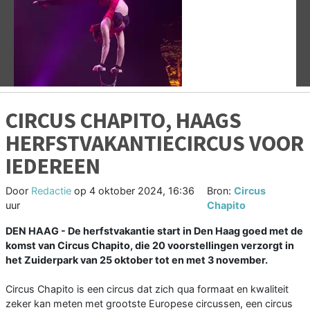
Vorige
V
CIRCUS CHAPITO, HAAGS
HERFSTVAKANTIECIRCUS VOOR
IEDEREEN
Door
Redactie
op
4 oktober 2024, 16:36
Bron:
Circus
uur
Chapito
DEN HAAG - De herfstvakantie start in Den Haag goed met de
komst van Circus Chapito, die 20 voorstellingen verzorgt in
het Zuiderpark van 25 oktober tot en met 3 november.
Circus Chapito is een circus dat zich qua formaat en kwaliteit
zeker kan meten met grootste Europese circussen, een circus