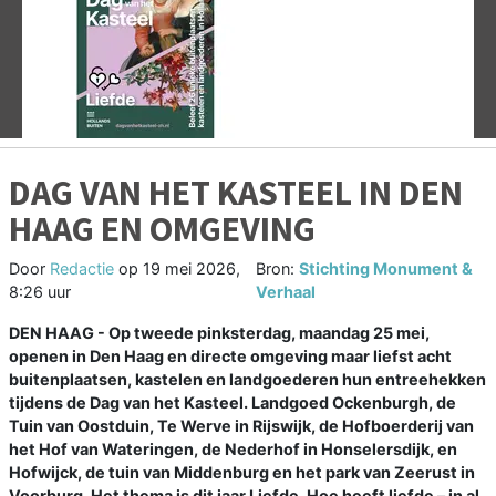
Vorige
V
DAG VAN HET KASTEEL IN DEN
HAAG EN OMGEVING
Door
Redactie
op
19 mei 2026,
Bron:
Stichting Monument &
8:26 uur
Verhaal
DEN HAAG - Op tweede pinksterdag, maandag 25 mei,
openen in Den Haag en directe omgeving maar liefst acht
buitenplaatsen, kastelen en landgoederen hun entreehekken
tijdens de Dag van het Kasteel. Landgoed Ockenburgh, de
Tuin van Oostduin, Te Werve in Rijswijk, de Hofboerderij van
het Hof van Wateringen, de Nederhof in Honselersdijk, en
Hofwijck, de tuin van Middenburg en het park van Zeerust in
Voorburg. Het thema is dit jaar Liefde. Hoe heeft liefde – in al