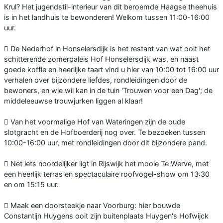
Krul? Het jugendstil-interieur van dit beroemde Haagse theehuis
is in het landhuis te bewonderen! Welkom tussen 11:00-16:00
uur.
 De Nederhof in Honselersdijk is het restant van wat ooit het
schitterende zomerpaleis Hof Honselersdijk was, en naast
goede koffie en heerlijke taart vind u hier van 10:00 tot 16:00 uur
verhalen over bijzondere liefdes, rondleidingen door de
bewoners, en wie wil kan in de tuin 'Trouwen voor een Dag'; de
middeleeuwse trouwjurken liggen al klaar!
 Van het voormalige Hof van Wateringen zijn de oude
slotgracht en de Hofboerderij nog over. Te bezoeken tussen
10:00-16:00 uur, met rondleidingen door dit bijzondere pand.
 Net iets noordelijker ligt in Rijswijk het mooie Te Werve, met
een heerlijk terras en spectaculaire roofvogel-show om 13:30
en om 15:15 uur.
 Maak een doorsteekje naar Voorburg: hier bouwde
Constantijn Huygens ooit zijn buitenplaats Huygen's Hofwijck