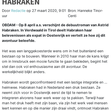
HABRAKEN
Door
Redactie
op
27 maart 2020, 9:01
Bron: Hanneke Tinor-
uur
Centi
OBDAM - Op 8 april a.s. verschijnt de debuutroman van Astrid
Habraken. In Verdwaald in Tirol deelt Habraken haar
belevenissen als expat in Oostenrijk en vertelt ze hoe zij dit
avontuur beleefde.
Het was een langgekoesterde wens om in het buitenland een
bestaan op te bouwen. Wanneer in 2010 haar man de kans krijgt
om in Innsbruck een mooie functie te gaan bekleden, begint het
stel dan ook vol enthousiasme aan dit avontuur. De
werkelijkheid blijkt anders.
Habraken wordt geconfronteerd met een lastige integratie en …
heimwee. Habraken had in Nederland een druk bestaan. Ze
neemt zich voor in Oostenrijk eerst de tijd te nemen te
integreren alvorens haar werk weer op te pakken. Terwijl haar
man het druk heeft met zijn baan, via zijn het werk veel mensen
leert kennen en op die manier zijn draai vindt, ontmoet Habraken