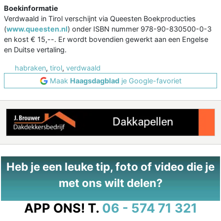
Boekinformatie
Verdwaald in Tirol verschijnt via Queesten Boekproducties
(
www.queesten.nl
) onder ISBN nummer 978-90-830500-0-3
en kost € 15,--. Er wordt bovendien gewerkt aan een Engelse
en Duitse vertaling.
habraken
,
tirol
,
verdwaald
Maak
Haagsdagblad
je Google-favoriet
Heb je een leuke tip, foto of video die je
met ons wilt delen?
APP ONS!
T.
06 - 574 71 321