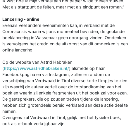
ik wist hoe ik mijn verhaal aan het papier wilde toevertrouwen.
Met als startpunt de feiten, maar met als eindpunt een roman.”
Lancering - online
Evenals veel andere evenementen kan, in verband met de
Coronacrisis waarin wij ons momenteel bevinden, de geplande
boeklancering in Wassenaar geen doorgang vinden. Omdenken
is vervolgens het credo en de uitkomst van dit omdenken is een
online lancering!
Op de website van Astrid Habraken
(
https://www.astridhabraken.nl/
) alsmede op haar
Facebookpagina en via Instagram, zullen er rondom de
verschijning van Verdwaald in Tirol diverse korte filmpjes te zien
zijn waarbij de auteur vertelt over de totstandkoming van het
boek en waarin zij enkele fragmenten uit het boek zal voorlezen.
De gastsprekers, die op zouden treden tijdens de lancering,
hebben zich grotendeels bereid verklaard aan deze actie deel te
nemen.
Overigens zal Verdwaald in Tirol, gelijk met het fysieke boek,
ook als e-book verkrijgbaar zijn.