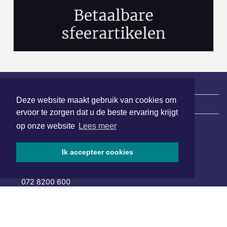
Deze website maakt gebruik van cookies om
|
Nieuws | Sport | Evenementen
ervoor te zorgen dat u de beste ervaring krijgt
op onze website
Lees meer
Hoofdvestiging:
van Benthuizenlaan 1
Ik accepteer cookies
1701 BZ Heerhugowaard
072 8200 600
redactie@xyto.nl
www.xyto.nl
SOCIAL MEDIA