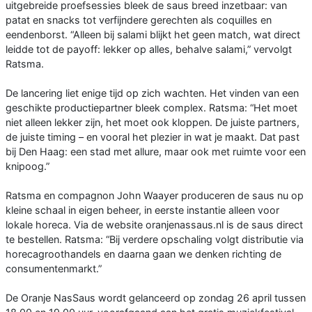
uitgebreide proefsessies bleek de saus breed inzetbaar: van
patat en snacks tot verfijndere gerechten als coquilles en
eendenborst. “Alleen bij salami blijkt het geen match, wat direct
leidde tot de payoff: lekker op alles, behalve salami,” vervolgt
Ratsma.
De lancering liet enige tijd op zich wachten. Het vinden van een
geschikte productiepartner bleek complex. Ratsma: “Het moet
niet alleen lekker zijn, het moet ook kloppen. De juiste partners,
de juiste timing – en vooral het plezier in wat je maakt. Dat past
bij Den Haag: een stad met allure, maar ook met ruimte voor een
knipoog.”
Ratsma en compagnon John Waayer produceren de saus nu op
kleine schaal in eigen beheer, in eerste instantie alleen voor
lokale horeca. Via de website oranjenassaus.nl is de saus direct
te bestellen. Ratsma: “Bij verdere opschaling volgt distributie via
horecagroothandels en daarna gaan we denken richting de
consumentenmarkt.”
De Oranje NasSaus wordt gelanceerd op zondag 26 april tussen