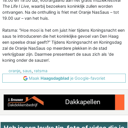
18.00 en 19.00 uur, voorafgaand aan het gratis muziekfestival
The Life I Live
, waarbij bezoekers koninklijk zullen worden
ontvangen. Na de onthulling is friet met Oranje NasSaus – tot
19.00 uur – van het huis.
Ratsma: “Hoe mooi is het om juist hier tijdens Koningsnacht een
saus te introduceren die het koninklijke gevoel van Den Haag
een speelse draai geeft?” Tijdens Koningsnacht en Koningsdag
zal de Oranje NasSaus op meerdere plekken in de stad
verkrijgbaar zijn. Daarmee presenteert de saus zich als ‘de
koning onder de sauzen’.
oranje
,
saus
,
ratsma
Maak
Haagsdagblad
je Google-favoriet
Heb je een leuke tip, foto of video die je