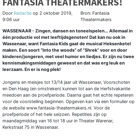
FANTASIA THEATERMAKERS!
Door
Redactie
op
2 oktober 2019,
Bron: Fantasia
9:06 uur
Theatermakers
WASSENAAR - Zingen, dansen en toneelspelen… Allemaal in
één productie vol met leeftijdsgenoten! Dat kan nu ook in
Wassenaar, want Fantasia Kids gaat de musical Heksenketel
maken. Een soort “Into the woods” of “Shrek” voor en door
kinderen/jongeren, met veel humor en liedjes. Er zijn nu twee
kennismakingsmiddagen geweest en dat was erg leuk en
leerzaam. En er is nog plek!
Jongens en meisjes tot 13/14 jaar uit Wassenaar, Voorschoten
en Den Haag (en omstreken) kunnen tot aan de Herfstvakantie
meedoen aan de proefperiode. Daarna gaat het echte repeteren
voor de voorstelling beginnen. Opgeven kan via een formulier op
de website www.fantasia-theatermakers.nl. Voor de
proefperiode of het hele seizoen. Repetities zijn op
maandagmiddag van 16 tot 18 uur in Theater Warenar,
Kerkstraat 75 in Wassenaar.