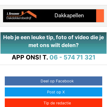
Heb je een leuke tip, foto of video die je
met ons wilt delen?
APP ONS!
T.
06 - 574 71 321
Deel op Facebook
Post op X
Tip de redactie