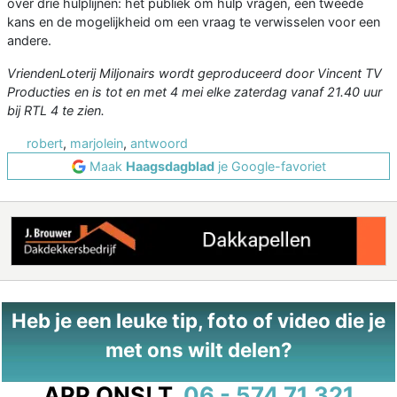
over drie hulplijnen: het publiek om hulp vragen, een tweede
kans en de mogelijkheid om een vraag te verwisselen voor een
andere.
VriendenLoterij Miljonairs wordt geproduceerd door Vincent TV
Producties en is tot en met 4 mei elke zaterdag vanaf 21.40 uur
bij RTL 4 te zien.
robert
,
marjolein
,
antwoord
Maak
Haagsdagblad
je Google-favoriet
Heb je een leuke tip, foto of video die je
met ons wilt delen?
APP ONS!
T.
06 - 574 71 321