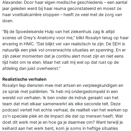
Alexander. Door haar eigen medische geschiedenis – een aantal
jaar geleden werd bij haar reuma geconstateerd en moest ze
haar voetbalcarrière stoppen – heeft ze veel met de zorg van
doen.
“Bij de Spoedeisende Hulp van het ziekenhuis zag ik altijd
scenes uit Grey’s Anatomy voor me,” blikt Rosalyn terug op haar
ervaring in HMC. “Dat blijkt ver van realistisch te zijn. De SEH is
natuurlijk een plek vol onverwachte situaties en spanning. En er
zijn zeker momenten dat je continu alert moet zijn en niet eens
tijd hebt om te eten. Maar het valt mij wel op dat rust op de
afdeling dan juist overheerst.”
Realistische verhalen
Rosalyn liep diensten mee met artsen en verpleegkundigen en
ze sprak met patiënten. “Ik heb mij ondergedompeld in een
wereld vol verhalen. Ik ben onder de indruk geraakt van het
team dat met elkaar samenwerkt als elke seconde telt. Deze
podcast vertelt het echte verhaal, de realiteit van het werken op
zo’n speciale plek en de impact die dat op mensen heeft. Wat
doet dit werk met je en hoe ga je daarmee om? Want terwijl je
keihard aan het werk bent, kom je soms in heftige situaties