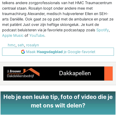
telkens andere zorgprofessionals van het HMC Traumacentrum
centraal staan. Rosalyn loopt onder andere mee met
traumachirurg Alexander, medisch hulpverlener Ellen en SEH-
arts Daniëlle. Ook gaat ze op pad met de ambulance en praat ze
met patiënt Just over zijn heftige skiongeluk. Je kunt de
podcast beluisteren via je favoriete podcastapp zoals
Spotify
,
Apple Music
of
YouTube
.
hmc
,
seh
,
rosalyn
Maak
Haagsdagblad
je Google-favoriet
Heb je een leuke tip, foto of video die je
met ons wilt delen?