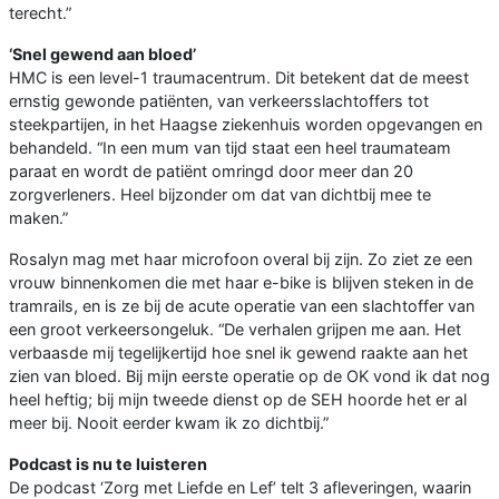
terecht.”
‘Snel gewend aan bloed’
HMC is een level-1 traumacentrum. Dit betekent dat de meest
ernstig gewonde patiënten, van verkeersslachtoffers tot
steekpartijen, in het Haagse ziekenhuis worden opgevangen en
behandeld. “In een mum van tijd staat een heel traumateam
paraat en wordt de patiënt omringd door meer dan 20
zorgverleners. Heel bijzonder om dat van dichtbij mee te
maken.”
Rosalyn mag met haar microfoon overal bij zijn. Zo ziet ze een
vrouw binnenkomen die met haar e-bike is blijven steken in de
tramrails, en is ze bij de acute operatie van een slachtoffer van
een groot verkeersongeluk. “De verhalen grijpen me aan. Het
verbaasde mij tegelijkertijd hoe snel ik gewend raakte aan het
zien van bloed. Bij mijn eerste operatie op de OK vond ik dat nog
heel heftig; bij mijn tweede dienst op de SEH hoorde het er al
meer bij. Nooit eerder kwam ik zo dichtbij.”
Podcast is nu te luisteren
De podcast ‘Zorg met Liefde en Lef’ telt 3 afleveringen, waarin