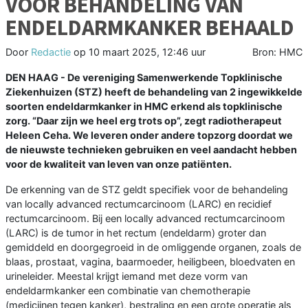
VOOR BEHANDELING VAN
ENDELDARMKANKER BEHAALD
Door
Redactie
op
10 maart 2025, 12:46 uur
Bron: HMC
DEN HAAG - De vereniging Samenwerkende Topklinische
Ziekenhuizen (STZ) heeft de behandeling van 2 ingewikkelde
soorten endeldarmkanker in HMC erkend als topklinische
zorg. “Daar zijn we heel erg trots op”, zegt radiotherapeut
Heleen Ceha. We leveren onder andere topzorg doordat we
de nieuwste technieken gebruiken en veel aandacht hebben
voor de kwaliteit van leven van onze patiënten.
De erkenning van de STZ geldt specifiek voor de behandeling
van locally advanced rectumcarcinoom (LARC) en recidief
rectumcarcinoom. Bij een locally advanced rectumcarcinoom
(LARC) is de tumor in het rectum (endeldarm) groter dan
gemiddeld en doorgegroeid in de omliggende organen, zoals de
blaas, prostaat, vagina, baarmoeder, heiligbeen, bloedvaten en
urineleider. Meestal krijgt iemand met deze vorm van
endeldarmkanker een combinatie van chemotherapie
(medicijnen tegen kanker), bestraling en een grote operatie als