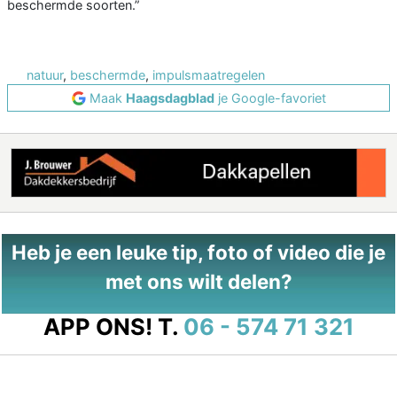
beschermde soorten.”
natuur
,
beschermde
,
impulsmaatregelen
Maak
Haagsdagblad
je Google-favoriet
Heb je een leuke tip, foto of video die je
met ons wilt delen?
APP ONS!
T.
06 - 574 71 321