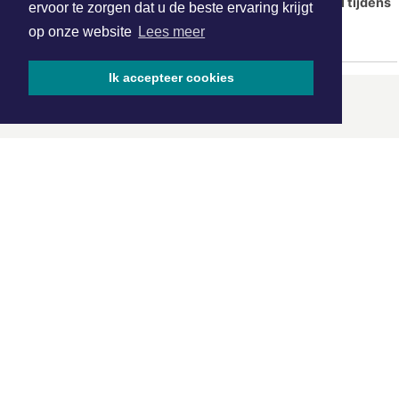
negende keer betrapt na ongeval tijdens
ervoor te zorgen dat u de beste ervaring krijgt
achtervolging
op onze website
Lees meer
Ik accepteer cookies
ONZE
PARTNERS