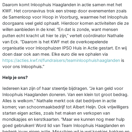
Daarom komt Inloophuis Haaglanden in actie samen met het
KWF. Het coronavirus trok een streep door evenementen zoals
de Samenloop voor Hoop in Voorburg, waarmee het Inloophuis
doorgaans veel geld ophaalt. Hierdoor komen activiteiten die ze
willen aanbieden in de knel. “En dat is zonde, want mensen
putten echt kracht uit hier te zijn,” vertelt coördinator Nathalie
van Eck. “Daarom is het KWF met de overkoepelende
organisatie voor Inloophuizen IPSO Huis in Actie gestart. En wij
doen daar ook aan mee. Elke euro die we ophalen via
https://acties.kwf.nl/fundraisers/teaminloophuishaaglanden
is
voor ons Inloophuis.”
Help je ons?
Iedereen kan zijn of haar steentje bijdragen. “Je kan geld voor
Inloophuis Haaglanden doneren. Van een klein tot groot bedrag.
Alles is welkom.” Nathalie merkt ook dat bedrijven in actie
komen; van schoonmaakbedrijf tot Albert Heijn. Ook vrijwilligers
starten eigen acties, zoals het maken en verkopen van
mondkapjes en kerstkaarten. “Maar we kunnen nog meer hulp
goed gebruiken! Word lid van Team Inloophuis Haaglanden en
bedenk jouw eigen actie. Misschien wil je wel koekjes bakken en