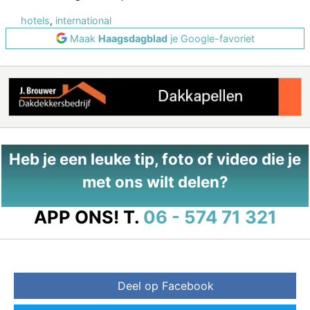
hotels
,
international
Maak
Haagsdagblad
je Google-favoriet
Heb je een leuke tip, foto of video die je
met ons wilt delen?
APP ONS!
T.
06 - 574 71 321
Deel op Facebook